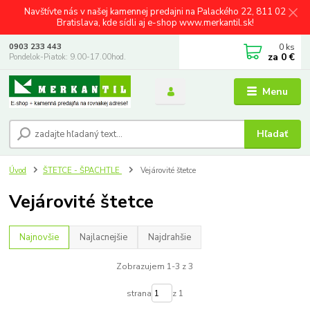
Navštívte nás v našej kamennej predajni na Palackého 22, 811 02
Bratislava, kde sídli aj e-shop www.merkantil.sk!
0
ks
0903 233 443
za
0 €
Pondelok-Piatok: 9.00-17.00hod.
Menu
Hľadať
Úvod
ŠTETCE - ŠPACHTLE
Vejárovité štetce
Vejárovité štetce
Najnovšie
Najlacnejšie
Najdrahšie
Zobrazujem 1-3 z 3
strana
z 1