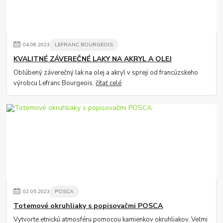
04
.
08
.
2023
LEFRANC BOURGEOIS
KVALITNÉ ZÁVEREČNÉ LAKY NA AKRYL A OLEJ
Obľúbený záverečný lak na olej a akryl v spreji od francúzskeho
výrobcu Lefranc Bourgeois.
čítať celé
02
.
05
.
2023
POSCA
Totemové okruhliaky s popisovačmi POSCA
Vytvorte etnickú atmosféru pomocou kamienkov okruhliakov. Veľmi