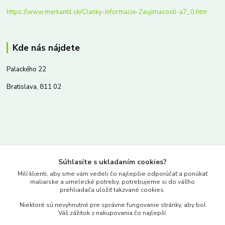
https://www.merkantil.sk/Clanky-Informacie-Zaujimavosti-a7_0.htm
Kde nás nájdete
Palackého 22
Bratislava, 811 02
Kontakty
Súhlasíte s ukladaním cookies?
www.merkantil.sk
Milí klienti, aby sme vám vedeli čo najlepšie odporúčať a ponúkať
maliarske a umelecké potreby, potrebujeme si do vášho
prehliadača uložiť takzvané cookies.
0903 233 443
Niektoré sú nevyhnutné pre správne fungovanie stránky, aby bol
Pondelok-Piatok: 9.00-17.00hod.
Váš zážitok z nakupovania čo najlepší.