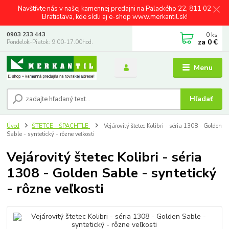
Navštívte nás v našej kamennej predajni na Palackého 22, 811 02
Bratislava, kde sídli aj e-shop www.merkantil.sk!
0
ks
0903 233 443
za
0 €
Pondelok-Piatok: 9.00-17.00hod.
Menu
Hľadať
Úvod
ŠTETCE - ŠPACHTLE
Vejárovitý štetec Kolibri - séria 1308 - Golden
Sable - syntetický - rôzne veľkosti
Vejárovitý štetec Kolibri - séria
1308 - Golden Sable - syntetický
- rôzne veľkosti