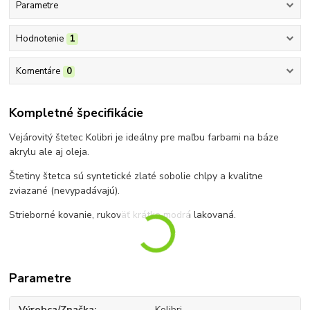
Parametre
Hodnotenie
1
Komentáre
0
Kompletné špecifikácie
Vejárovitý štetec Kolibri je ideálny pre maľbu farbami na báze
akrylu ale aj oleja.
Štetiny štetca sú syntetické zlaté sobolie chlpy a kvalitne
zviazané (nevypadávajú).
Strieborné kovanie, rukoväť krátka modrá lakovaná.
Parametre
Výrobca/Značka
Kolibri