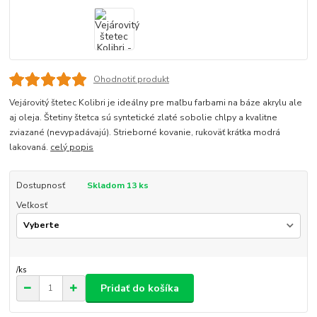
Ohodnotiť produkt
Vejárovitý štetec Kolibri je ideálny pre maľbu farbami na báze akrylu ale
aj oleja. Štetiny štetca sú syntetické zlaté sobolie chlpy a kvalitne
zviazané (nevypadávajú). Strieborné kovanie, rukoväť krátka modrá
lakovaná.
celý popis
Dostupnosť
Skladom 13 ks
Veľkosť
/
ks
Pridať do košíka