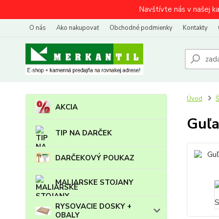
Navštívte nás v našej k
O nás
Ako nakupovať
Obchodné podmienky
Kontakty
Úvod
AKCIA
Guľa
TIP NA DARČEK
DARČEKOVÝ POUKAZ
MALIARSKE STOJANY
RYSOVACIE DOSKY +
OBALY