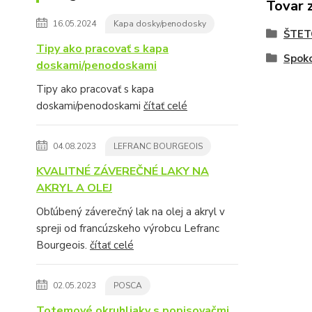
Tovar 
16.05.2024
Kapa dosky/penodosky
ŠTET
Tipy ako pracovať s kapa
Spok
doskami/penodoskami
Tipy ako pracovať s kapa
doskami/penodoskami
čítať celé
04.08.2023
LEFRANC BOURGEOIS
KVALITNÉ ZÁVEREČNÉ LAKY NA
AKRYL A OLEJ
Obľúbený záverečný lak na olej a akryl v
spreji od francúzskeho výrobcu Lefranc
Bourgeois.
čítať celé
02.05.2023
POSCA
Totemové okruhliaky s popisovačmi