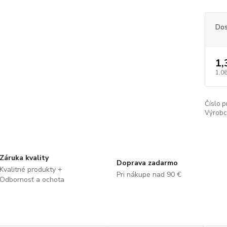
Dos
1,
1,06
Číslo p
Výrobc
Záruka kvality
Doprava zadarmo
Kvalitné produkty +
Pri nákupe nad 90 €
Odbornosť a ochota