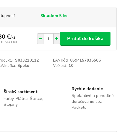
tupnosť
Skladom 5 ks
30 €
/
ks
Pridať do košíka
 €
bez DPH
roduktu:
S033210112
EAN kód:
8594157936586
a/Značka:
Spoko
Veľkosť:
10
Rýchle dodanie
Široký sortiment
Spoľahlivé a pohodlné
Farby, Plátna, Štetce,
doručovanie cez
Stojany
Packetu