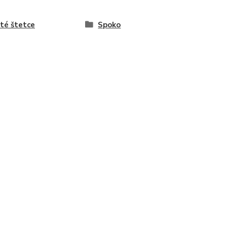
té štetce
Spoko