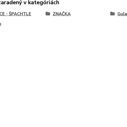
zaradený v kategóriách
CE - ŠPACHTLE
ZNAČKA
Guľa
o