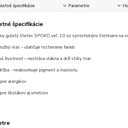
etné špecifikácie
Parametre
Ho
tné špecifikácie
ny guľatý štetec SPOKO veľ. 10 so syntetickými štetinami na vi
ružný vlas – uľahčuje roztieranie farieb
á životnosť – nestráca vlákna a drží stály tvar
držba - neabsorbuje pigment a masnotu
 pre alergikov
pre školákov aj umelcov
etre