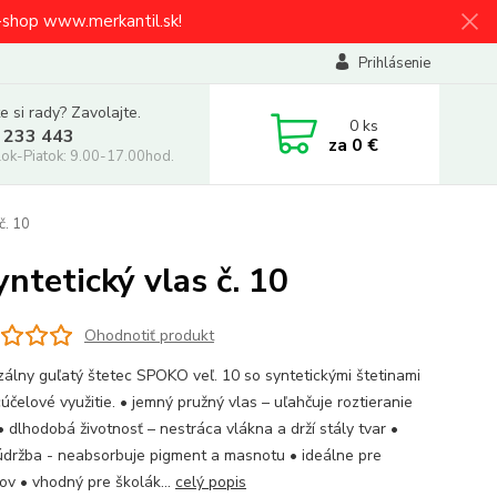
e-shop www.merkantil.sk!
Prihlásenie
e si rady? Zavolajte.
0
ks
 233 443
za
0 €
ok-Piatok: 9.00-17.00hod.
č. 10
ntetický vlas č. 10
Ohodnotiť produkt
zálny guľatý štetec SPOKO veľ. 10 so syntetickými štetinami
účelové využitie. • jemný pružný vlas – uľahčuje roztieranie
• dlhodobá životnosť – nestráca vlákna a drží stály tvar •
údržba - neabsorbuje pigment a masnotu • ideálne pre
kov • vhodný pre školák...
celý popis