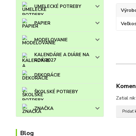
UMELECKÉ POTREBY
Výrob
PAPIER
Veľko
MODELOVANIE
KALENDÁRE A DIÁRE NA
ROK 2027
DEKORÁCIE
Komen
ŠKOLSKÉ POTREBY
Zatial ni
ZNAČKA
Pridať
Blog