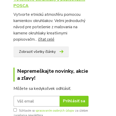
POSCA
Vytvorte etnickú atmosféru pomocou
kamienkov okruhliakov. Veľmi jednoduchý
návod pre potešenie z maľovania na
kamene okruhliaky kreatívnymi
popisovačm...
čítať celé
Zobraziť všetky články
Nepremeškajte novinky, akcie
a zľavy!
Môžete sa kedykoľvek odhlásiť.
Prihlásiť sa
Súhlasím so
spracovaním osobných údajov
za účelom
zasielania newslettera.