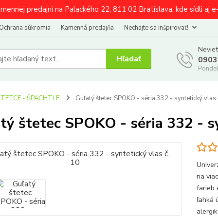
amennej predajni na Palackého 22, 811 02 Bratislava, kde sídli aj 
Ochrana súkromia
Kamenná predajňa
Nechajte sa inšpirovať!
Neviet
Hľadať
0903
Pondel
ŠTETCE - ŠPACHTLE
Guľatý štetec SPOKO - séria 332 - syntetický vlas 
tý štetec SPOKO - séria 332 - sy
Univer
na viac
farieb 
ľahká 
alergi