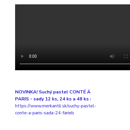
NOVINKA! Suchý pastel CONTÉ Á
PARIS
- sady 12 ks, 24 ks a 48 ks :
https://www.merkantil.sk/suchy-pastel-
conte-a-paris-sada-24-farieb