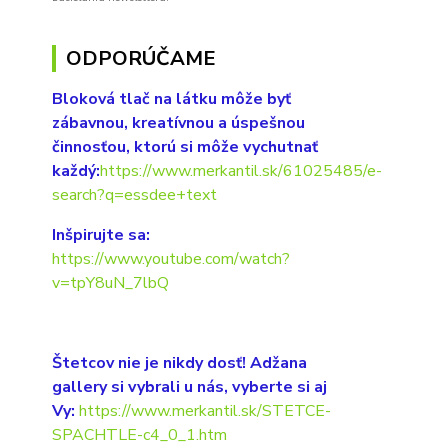
ODPORÚČAME
Bloková tlač na látku môže byť
zábavnou, kreatívnou a úspešnou
činnosťou, ktorú si môže vychutnať
každý:
https://www.merkantil.sk/61025485/e-
search?q=essdee+text
Inšpirujte sa:
https://www.youtube.com/watch?
v=tpY8uN_7lbQ
Štetcov nie je nikdy dosť! Adžana
gallery si vybrali u nás, vyberte si aj
Vy:
https://www.merkantil.sk/STETCE-
SPACHTLE-c4_0_1.htm