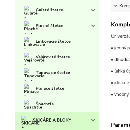
Kompl
Guľaté štetce
Komple
Ploché štetce
Univerzál
Linkovacie štetce
• jemný p
Vejárovité štetce
• dlhodob
• ľahká ú
Tupovacie štetce
• ideálne
Plniace štetce
• vhodný 
Špachtle
SKICÁRE A BLOKY
Param