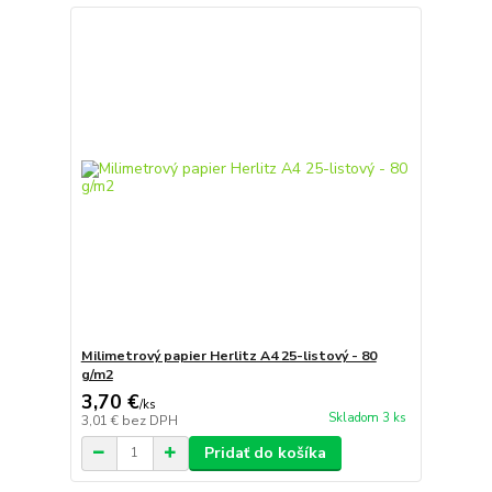
Milimetrový papier Herlitz A4 25-listový - 80
g/m2
3,70 €
/
ks
Skladom 3 ks
3,01 €
bez DPH
Pridať do košíka