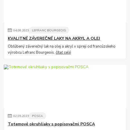
04
.
08
.
2023
LEFRANC BOURGEOIS
KVALITNÉ ZÁVEREČNÉ LAKY NA AKRYL A OLEJ
Obľúbený záverečný lak na olej a akryl v spreji od francúzskeho
výrobcu Lefranc Bourgeois.
čítať celé
02
.
05
.
2023
POSCA
Totemové okruhliaky s popisovačmi POSCA