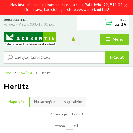
Navštívte nás v našej kamennej predajni na Palackého 22, 811 02
Bratislava, kde sídli aj e-shop www.merkantil.sk!
0
ks
0903 233 443
za
0 €
Pondelok-Piatok: 9.00-17.00hod.
Menu
Hľadať
Úvod
ZNAČKA
Herlitz
Herlitz
Najnovšie
Najlacnejšie
Najdrahšie
Zobrazujem 1-3 z 3
strana
z 1