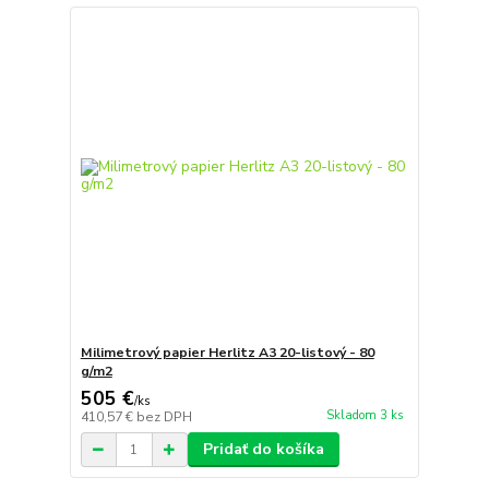
Milimetrový papier Herlitz A3 20-listový - 80
g/m2
505 €
/
ks
Skladom 3 ks
410,57 €
bez DPH
Pridať do košíka