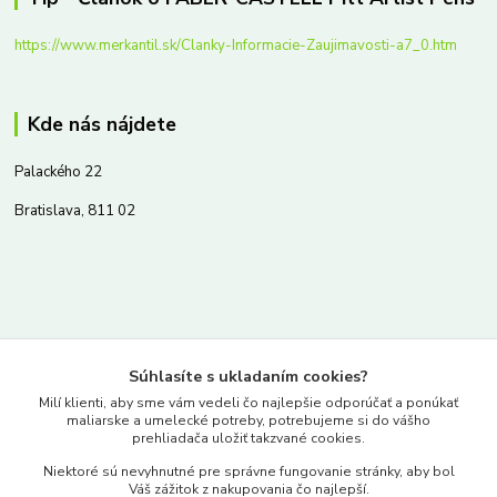
https://www.merkantil.sk/Clanky-Informacie-Zaujimavosti-a7_0.htm
Kde nás nájdete
Palackého 22
Bratislava, 811 02
Kontakty
Súhlasíte s ukladaním cookies?
www.merkantil.sk
Milí klienti, aby sme vám vedeli čo najlepšie odporúčať a ponúkať
maliarske a umelecké potreby, potrebujeme si do vášho
prehliadača uložiť takzvané cookies.
0903 233 443
Niektoré sú nevyhnutné pre správne fungovanie stránky, aby bol
Pondelok-Piatok: 9.00-17.00hod.
Váš zážitok z nakupovania čo najlepší.