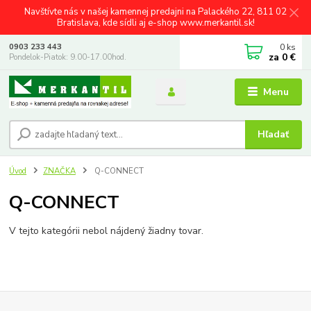
Navštívte nás v našej kamennej predajni na Palackého 22, 811 02
Bratislava, kde sídli aj e-shop www.merkantil.sk!
0
ks
0903 233 443
za
0 €
Pondelok-Piatok: 9.00-17.00hod.
Menu
Hľadať
Úvod
ZNAČKA
Q-CONNECT
Q-CONNECT
V tejto kategórii nebol nájdený žiadny tovar.