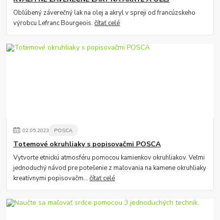
Obľúbený záverečný lak na olej a akryl v spreji od francúzskeho
výrobcu Lefranc Bourgeois.
čítať celé
02
.
05
.
2023
POSCA
Totemové okruhliaky s popisovačmi POSCA
Vytvorte etnickú atmosféru pomocou kamienkov okruhliakov. Veľmi
jednoduchý návod pre potešenie z maľovania na kamene okruhliaky
kreatívnymi popisovačm...
čítať celé