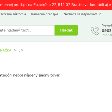
amennej predajni na Palackého 22, 811 02 Bratislava, kde sídli aj 
Ochrana súkromia
Kamenná predajňa
Nechajte sa inšpirovať!
Neviet
Hľadať
0903
Pondel
ZNAČKA
3M
ategórii nebol nájdený žiadny tovar.