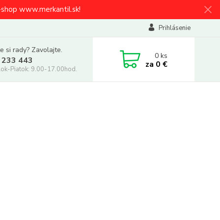
e-shop www.merkantil.sk!
Prihlásenie
e si rady? Zavolajte.
0
ks
 233 443
za
0 €
ok-Piatok: 9.00-17.00hod.