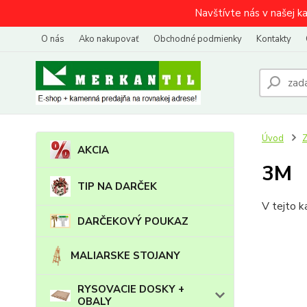
Navštívte nás v našej k
O nás
Ako nakupovať
Obchodné podmienky
Kontakty
Úvod
AKCIA
3M
TIP NA DARČEK
V tejto k
DARČEKOVÝ POUKAZ
MALIARSKE STOJANY
RYSOVACIE DOSKY +
OBALY