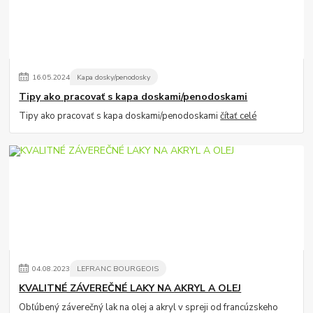
16
.
05
.
2024
Kapa dosky/penodosky
Tipy ako pracovať s kapa doskami/penodoskami
Tipy ako pracovať s kapa doskami/penodoskami
čítať celé
04
.
08
.
2023
LEFRANC BOURGEOIS
KVALITNÉ ZÁVEREČNÉ LAKY NA AKRYL A OLEJ
Obľúbený záverečný lak na olej a akryl v spreji od francúzskeho