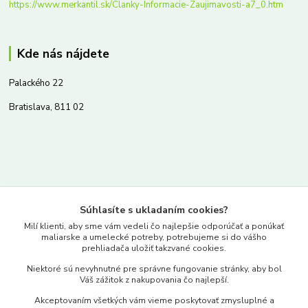
https://www.merkantil.sk/Clanky-Informacie-Zaujimavosti-a7_0.htm
Kde nás nájdete
Palackého 22
Bratislava, 811 02
Kontakty
Súhlasíte s ukladaním cookies?
www.merkantil.sk
Milí klienti, aby sme vám vedeli čo najlepšie odporúčať a ponúkať
maliarske a umelecké potreby, potrebujeme si do vášho
prehliadača uložiť takzvané cookies.
0903 233 443
Niektoré sú nevyhnutné pre správne fungovanie stránky, aby bol
Pondelok-Piatok: 9.00-17.00hod.
Váš zážitok z nakupovania čo najlepší.
objednavky@merkantil-obchod.sk
Akceptovaním všetkých vám vieme poskytovať zmysluplné a