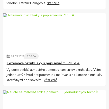
výrobcu Lefranc Bourgeois.
čítať celé
02
.
05
.
2023
POSCA
Totemové okruhliaky s popisovačmi POSCA
Vytvorte etnickú atmosféru pomocou kamienkov okruhliakov. Veľmi
jednoduchý návod pre potešenie z maľovania na kamene okruhliaky
kreatívnymi popisovačm...
čítať celé