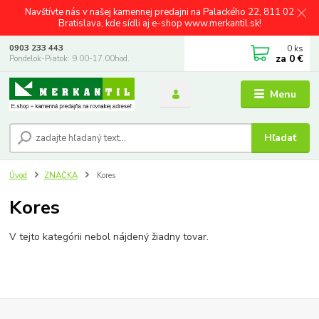
Navštívte nás v našej kamennej predajni na Palackého 22, 811 02
Bratislava, kde sídli aj e-shop www.merkantil.sk!
0
ks
0903 233 443
za
0 €
Pondelok-Piatok: 9.00-17.00hod.
Menu
Hľadať
Úvod
ZNAČKA
Kores
Kores
V tejto kategórii nebol nájdený žiadny tovar.