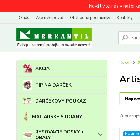
Navštívte nás v našej k
O nás
Ako nakupovať
Obchodné podmienky
Kontakty
Úvod
AKCIA
Arti
TIP NA DARČEK
Najnov
DARČEKOVÝ POUKAZ
Zobrazuje
MALIARSKE STOJANY
RYSOVACIE DOSKY +
Novinka
OBALY