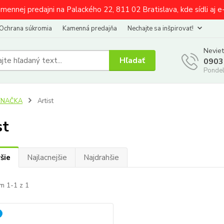
amennej predajni na Palackého 22, 811 02 Bratislava, kde sídli aj 
Ochrana súkromia
Kamenná predajňa
Nechajte sa inšpirovať!
Neviet
Hľadať
0903
Pondel
ZNAČKA
Artist
st
šie
Najlacnejšie
Najdrahšie
m 1-1 z 1