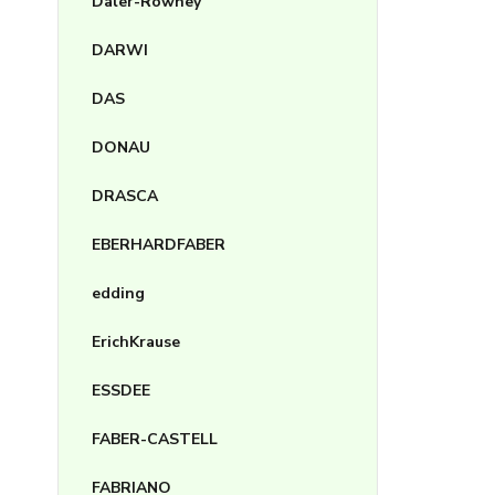
Daler-Rowney
DARWI
DAS
DONAU
DRASCA
EBERHARDFABER
edding
ErichKrause
ESSDEE
FABER-CASTELL
FABRIANO