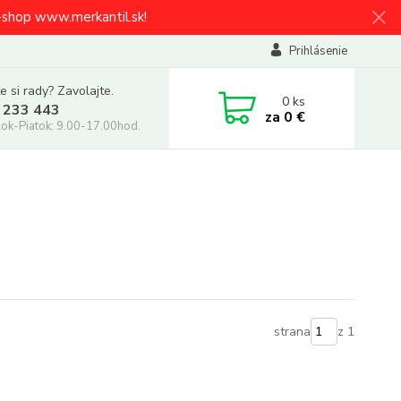
e-shop www.merkantil.sk!
Prihlásenie
e si rady? Zavolajte.
0
ks
 233 443
za
0 €
ok-Piatok: 9.00-17.00hod.
strana
z 1