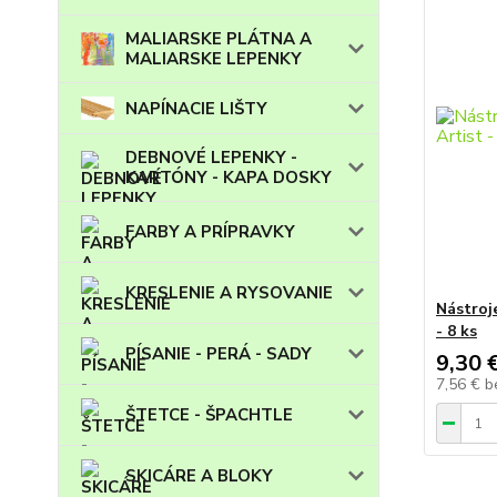
MALIARSKE PLÁTNA A
MALIARSKE LEPENKY
NAPÍNACIE LIŠTY
DEBNOVÉ LEPENKY -
KARTÓNY - KAPA DOSKY
FARBY A PRÍPRAVKY
KRESLENIE A RYSOVANIE
Nástroj
- 8 ks
PÍSANIE - PERÁ - SADY
9,30 
7,56 €
b
ŠTETCE - ŠPACHTLE
SKICÁRE A BLOKY