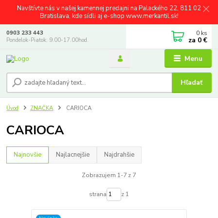
Navštívte nás v našej kamennej predajni na Palackého 22, 811 02
Bratislava, kde sídli aj e-shop www.merkantil.sk!
0
ks
0903 233 443
za
0 €
Pondelok-Piatok: 9.00-17.00hod.
Menu
Hľadať
Úvod
ZNAČKA
CARIOCA
CARIOCA
Najnovšie
Najlacnejšie
Najdrahšie
Zobrazujem 1-7 z 7
strana
z 1