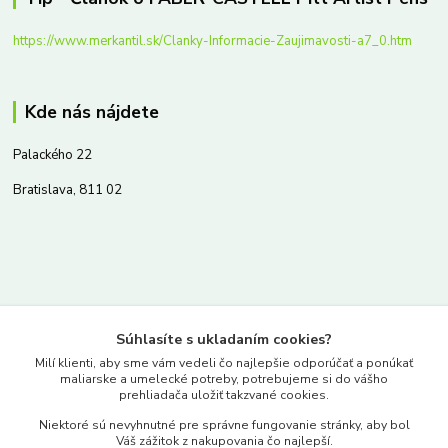
https://www.merkantil.sk/Clanky-Informacie-Zaujimavosti-a7_0.htm
Kde nás nájdete
Palackého 22
Bratislava, 811 02
Kontakty
Súhlasíte s ukladaním cookies?
www.merkantil.sk
Milí klienti, aby sme vám vedeli čo najlepšie odporúčať a ponúkať
maliarske a umelecké potreby, potrebujeme si do vášho
prehliadača uložiť takzvané cookies.
0903 233 443
Niektoré sú nevyhnutné pre správne fungovanie stránky, aby bol
Pondelok-Piatok: 9.00-17.00hod.
Váš zážitok z nakupovania čo najlepší.