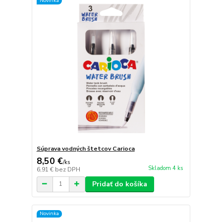
Novinka
Súprava vodných štetcov Carioca
8,50 €
/
ks
Skladom 4 ks
6,91 €
bez DPH
Pridať do košíka
Novinka