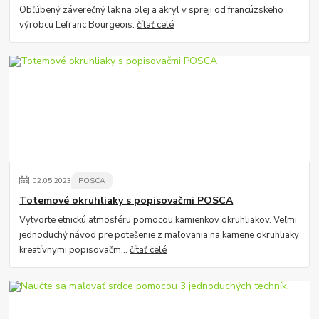
Obľúbený záverečný lak na olej a akryl v spreji od francúzskeho
výrobcu Lefranc Bourgeois.
čítať celé
02
.
05
.
2023
POSCA
Totemové okruhliaky s popisovačmi POSCA
Vytvorte etnickú atmosféru pomocou kamienkov okruhliakov. Veľmi
jednoduchý návod pre potešenie z maľovania na kamene okruhliaky
kreatívnymi popisovačm...
čítať celé