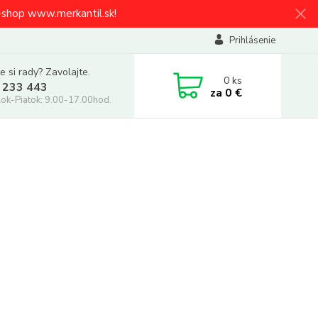
e-shop www.merkantil.sk!
Prihlásenie
e si rady? Zavolajte.
0
ks
 233 443
za
0 €
ok-Piatok: 9.00-17.00hod.