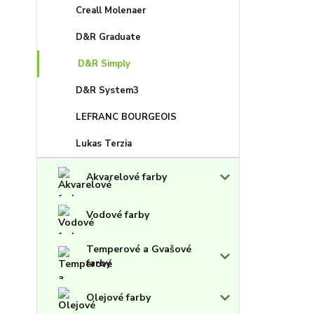
Creall Molenaer
D&R Graduate
D&R Simply
D&R System3
LEFRANC BOURGEOIS
Lukas Terzia
Akvarelové farby
Vodové farby
Temperové a Gvašové
farby
Olejové farby