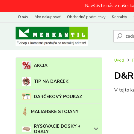
Navštívte nás v našej k
O nás
Ako nakupovať
Obchodné podmienky
Kontakty
Úvod
AKCIA
D&R
TIP NA DARČEK
V tejto k
DARČEKOVÝ POUKAZ
MALIARSKE STOJANY
RYSOVACIE DOSKY +
OBALY