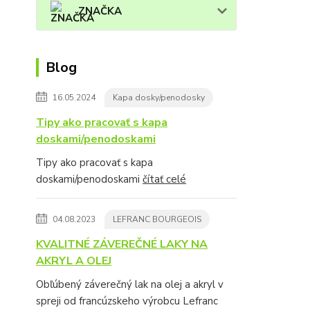
ZNAČKA
Blog
16.05.2024
Kapa dosky/penodosky
Tipy ako pracovať s kapa
doskami/penodoskami
Tipy ako pracovať s kapa
doskami/penodoskami
čítať celé
04.08.2023
LEFRANC BOURGEOIS
KVALITNÉ ZÁVEREČNÉ LAKY NA
AKRYL A OLEJ
Obľúbený záverečný lak na olej a akryl v
spreji od francúzskeho výrobcu Lefranc