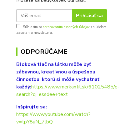
Môžete sa kedykoľvek odhlásiť.
Prihlásiť sa
Súhlasím so
spracovaním osobných údajov
za účelom
zasielania newslettera.
ODPORÚČAME
Bloková tlač na látku môže byť
zábavnou, kreatívnou a úspešnou
činnosťou, ktorú si môže vychutnať
každý:
https://www.merkantil.sk/61025485/e-
search?q=essdee+text
Inšpirujte sa:
https://www.youtube.com/watch?
v=tpY8uN_7lbQ