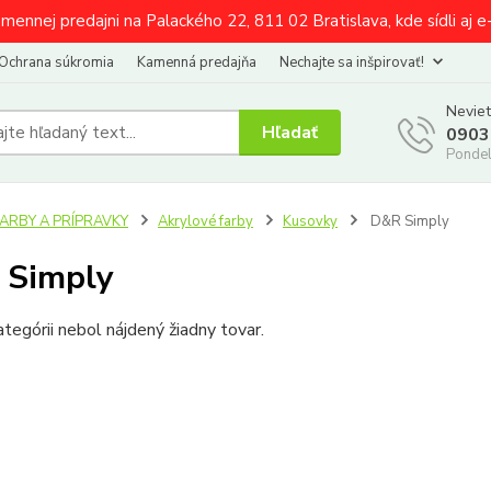
amennej predajni na Palackého 22, 811 02 Bratislava, kde sídli aj 
Ochrana súkromia
Kamenná predajňa
Nechajte sa inšpirovať!
Neviet
Hľadať
0903
Pondel
FARBY A PRÍPRAVKY
Akrylové farby
Kusovky
D&R Simply
 Simply
ategórii nebol nájdený žiadny tovar.