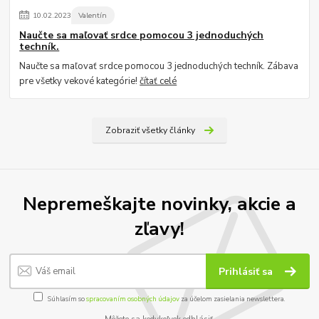
10
.
02
.
2023
Valentín
Naučte sa maľovať srdce pomocou 3 jednoduchých
techník.
Naučte sa maľovať srdce pomocou 3 jednoduchých techník. Zábava
pre všetky vekové kategórie!
čítať celé
Zobraziť všetky články
Nepremeškajte novinky, akcie a
zľavy!
Prihlásiť sa
Súhlasím so
spracovaním osobných údajov
za účelom zasielania newslettera.