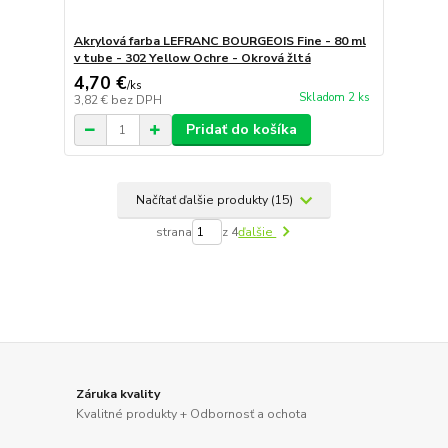
Akrylová farba LEFRANC BOURGEOIS Fine - 80 ml
v tube - 302 Yellow Ochre - Okrová žltá
4,70 €
/
ks
Skladom 2 ks
3,82 €
bez DPH
Pridať do košíka
Načítať ďalšie produkty (15)
strana
z 4
ďalšie
Záruka kvality
Kvalitné produkty + Odbornosť a ochota