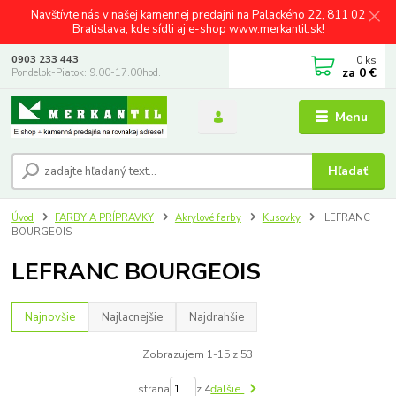
Navštívte nás v našej kamennej predajni na Palackého 22, 811 02
Bratislava, kde sídli aj e-shop www.merkantil.sk!
0
ks
0903 233 443
za
0 €
Pondelok-Piatok: 9.00-17.00hod.
Menu
Hľadať
Úvod
FARBY A PRÍPRAVKY
Akrylové farby
Kusovky
LEFRANC
BOURGEOIS
LEFRANC BOURGEOIS
Najnovšie
Najlacnejšie
Najdrahšie
Zobrazujem 1-15 z 53
strana
z 4
ďalšie