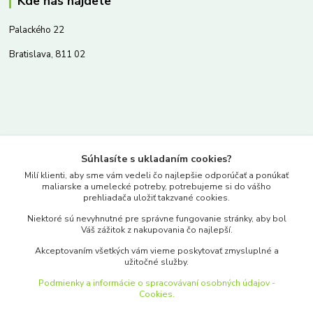
Kde nás nájdete
Palackého 22
Bratislava, 811 02
Kontakty
Súhlasíte s ukladaním cookies?
www.merkantil.sk
Milí klienti, aby sme vám vedeli čo najlepšie odporúčať a ponúkať
maliarske a umelecké potreby, potrebujeme si do vášho
prehliadača uložiť takzvané cookies.
0903 233 443
Niektoré sú nevyhnutné pre správne fungovanie stránky, aby bol
Pondelok-Piatok: 9.00-17.00hod.
Váš zážitok z nakupovania čo najlepší.
objednavky@merkantil-obchod.sk
Akceptovaním všetkých vám vieme poskytovať zmysluplné a
užitočné služby.
Podmienky a informácie o spracovávaní osobných údajov -
Cookies.