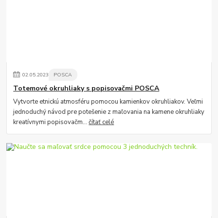
02
.
05
.
2023
POSCA
Totemové okruhliaky s popisovačmi POSCA
Vytvorte etnickú atmosféru pomocou kamienkov okruhliakov. Veľmi
jednoduchý návod pre potešenie z maľovania na kamene okruhliaky
kreatívnymi popisovačm...
čítať celé