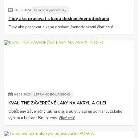
16
.
05
.
2024
Kapa dosky/penodosky
Tipy ako pracovať s kapa doskami/penodoskami
Tipy ako pracovať s kapa doskami/penodoskami
čítať celé
04
.
08
.
2023
LEFRANC BOURGEOIS
KVALITNÉ ZÁVEREČNÉ LAKY NA AKRYL A OLEJ
Obľúbený záverečný lak na olej a akryl v spreji od francúzskeho
výrobcu Lefranc Bourgeois.
čítať celé