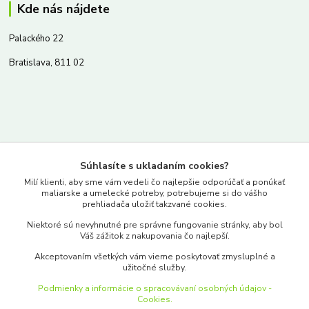
Kde nás nájdete
Palackého 22
Bratislava, 811 02
Kontakty
Súhlasíte s ukladaním cookies?
www.merkantil.sk
Milí klienti, aby sme vám vedeli čo najlepšie odporúčať a ponúkať
maliarske a umelecké potreby, potrebujeme si do vášho
prehliadača uložiť takzvané cookies.
0903 233 443
Niektoré sú nevyhnutné pre správne fungovanie stránky, aby bol
Pondelok-Piatok: 9.00-17.00hod.
Váš zážitok z nakupovania čo najlepší.
objednavky@merkantil-obchod.sk
Akceptovaním všetkých vám vieme poskytovať zmysluplné a
užitočné služby.
Podmienky a informácie o spracovávaní osobných údajov -
Cookies.