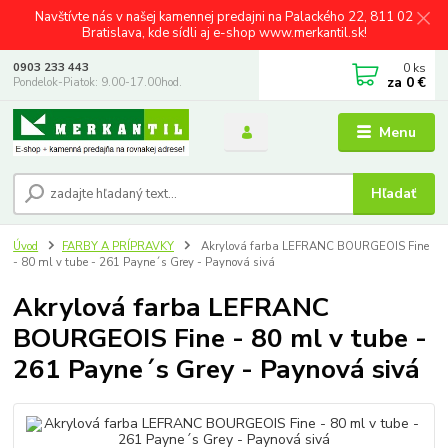
Navštívte nás v našej kamennej predajni na Palackého 22, 811 02
Bratislava, kde sídli aj e-shop www.merkantil.sk!
0
ks
0903 233 443
za
0 €
Pondelok-Piatok: 9.00-17.00hod.
Menu
Hľadať
Úvod
FARBY A PRÍPRAVKY
Akrylová farba LEFRANC BOURGEOIS Fine
- 80 ml v tube - 261 Payne´s Grey - Paynová sivá
Akrylová farba LEFRANC
BOURGEOIS Fine - 80 ml v tube -
261 Payne´s Grey - Paynová sivá