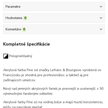
Parametre
Hodnotenie
0
Komentáre
0
Kompletné špecifikácie
Polopriehľadný
Akrylová farba Fine od značky Lefranc & Bourgeois vyrobená vo
Francúzsku
je vhodná pre profesionálov, a taktiež aj pre
začínajúcich umelcov.
Nový rad jemných akrylových farieb je presnejší a ucelenejší, s 50
výnimočnými farebnými odtieňmi.
Akrylové farby Fine sú na vodnej báze a majú hustú konzistenciu,
môžu sa navzájom miešať.