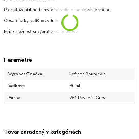
Po maľovaní ihneď umyte náradie na maľovanie vodou.
Obsah farby je
80 ml
v tube.
Máte možnosť si vybrať z 50 odtieňov.
Parametre
Výrobca/Značka
Lefranc Bourgeois
Veľkosť
80 ml
Farba
261 Payne´s Grey
Tovar zaradený v kategóriách