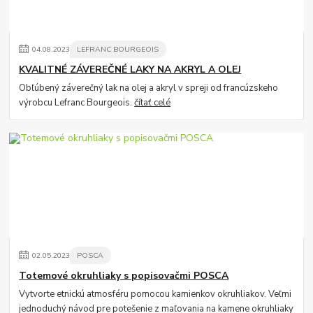
04
.
08
.
2023
LEFRANC BOURGEOIS
KVALITNÉ ZÁVEREČNÉ LAKY NA AKRYL A OLEJ
Obľúbený záverečný lak na olej a akryl v spreji od francúzskeho
výrobcu Lefranc Bourgeois.
čítať celé
02
.
05
.
2023
POSCA
Totemové okruhliaky s popisovačmi POSCA
Vytvorte etnickú atmosféru pomocou kamienkov okruhliakov. Veľmi
jednoduchý návod pre potešenie z maľovania na kamene okruhliaky