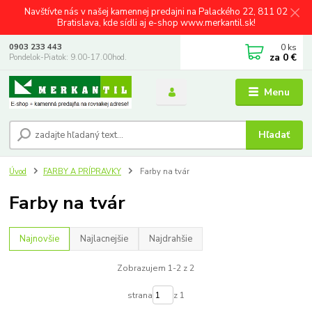
Navštívte nás v našej kamennej predajni na Palackého 22, 811 02
Bratislava, kde sídli aj e-shop www.merkantil.sk!
0
ks
0903 233 443
za
0 €
Pondelok-Piatok: 9.00-17.00hod.
Menu
Hľadať
Úvod
FARBY A PRÍPRAVKY
Farby na tvár
Farby na tvár
Najnovšie
Najlacnejšie
Najdrahšie
Zobrazujem 1-2 z 2
strana
z 1