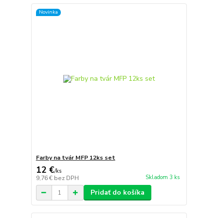
Novinka
Farby na tvár MFP 12ks set
12 €
/
ks
Skladom 3 ks
9,76 €
bez DPH
Pridať do košíka