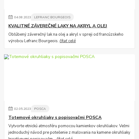
04
.
08
.
2023
LEFRANC BOURGEOIS
KVALITNÉ ZÁVEREČNÉ LAKY NA AKRYL A OLEJ
Obľúbený záverečný lak na olej a akryl v spreji od francúzskeho
výrobcu Lefranc Bourgeois.
čítať celé
02
.
05
.
2023
POSCA
Totemové okruhliaky s popisovačmi POSCA
Vytvorte etnickú atmosféru pomocou kamienkov okruhliakov. Veľmi
jednoduchý návod pre potešenie z maľovania na kamene okruhliaky
kreatívnymi popisovačm...
čítať celé