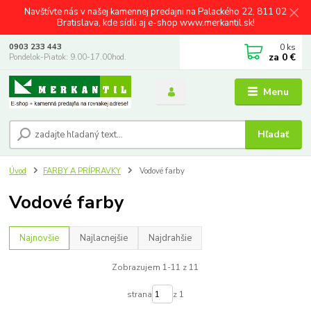
Navštívte nás v našej kamennej predajni na Palackého 22, 811 02
Bratislava, kde sídli aj e-shop www.merkantil.sk!
0
ks
0903 233 443
za
0 €
Pondelok-Piatok: 9.00-17.00hod.
Menu
Hľadať
Úvod
FARBY A PRÍPRAVKY
Vodové farby
Vodové farby
Najnovšie
Najlacnejšie
Najdrahšie
Zobrazujem 1-11 z 11
strana
z 1