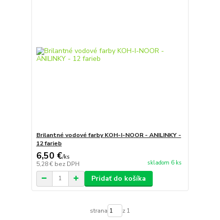
Brilantné vodové farby KOH-I-NOOR - ANILINKY -
12 farieb
6,50 €
/
ks
skladom 6 ks
5,28 €
bez DPH
Pridať do košíka
strana
z 1