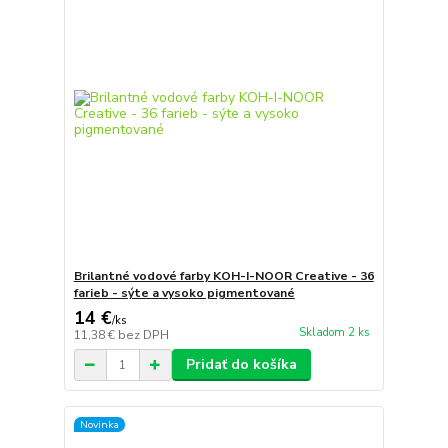
Brilantné vodové farby KOH-I-NOOR Creative - 36
farieb - sýte a vysoko pigmentované
14 €
/
ks
Skladom 2 ks
11,38 €
bez DPH
Pridať do košíka
Novinka