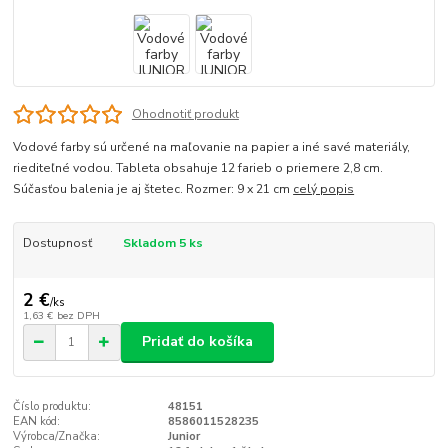
Ohodnotiť produkt
Vodové farby sú určené na maľovanie na papier a iné savé materiály,
riediteľné vodou. Tableta obsahuje 12 farieb o priemere 2,8 cm.
Súčasťou balenia je aj štetec. Rozmer: 9 x 21 cm
celý popis
Dostupnosť
Skladom 5 ks
2 €
/
ks
1,63 €
bez DPH
Pridať do košíka
Číslo produktu:
48151
EAN kód:
8586011528235
Výrobca/Značka:
Junior