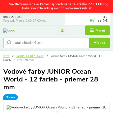
Navštívte nás v našej kamennej predajni na Palackého 22, 811 02
Bratislava, kde sídli aj e-shop www.merkantil.sk!
0
ks
0903 233 443
za
0 €
Pondelok-Piatok: 9.00-17.00hod.
Menu
Hľadať
Úvod
FARBY A PRÍPRAVKY
Vodové farby JUNIOR Ocean World - 12
farieb - priemer 28 mm
Vodové farby JUNIOR Ocean
World - 12 farieb - priemer 28
mm
Novinka