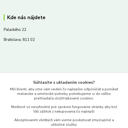
Kde nás nájdete
Palackého 22
Bratislava, 811 02
Kontakty
Súhlasíte s ukladaním cookies?
www.merkantil.sk
Milí klienti, aby sme vám vedeli čo najlepšie odporúčať a ponúkať
maliarske a umelecké potreby, potrebujeme si do vášho
prehliadača uložiť takzvané cookies.
0903 233 443
Niektoré sú nevyhnutné pre správne fungovanie stránky, aby bol
Pondelok-Piatok: 9.00-17.00hod.
Váš zážitok z nakupovania čo najlepší.
objednavky@merkantil-obchod.sk
Akceptovaním všetkých vám vieme poskytovať zmysluplné a
užitočné služby.