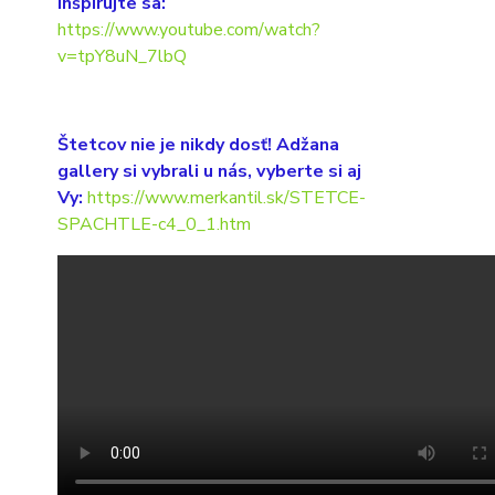
Inšpirujte sa:
https://www.youtube.com/watch?
v=tpY8uN_7lbQ
Štetcov nie je nikdy dosť! Adžana
gallery si vybrali u nás, vyberte si aj
Vy:
https://www.merkantil.sk/STETCE-
SPACHTLE-c4_0_1.htm