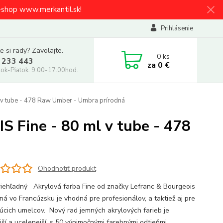
e-shop www.merkantil.sk!
Prihlásenie
e si rady? Zavolajte.
0
ks
 233 443
za
0 €
ok-Piatok: 9.00-17.00hod.
v tube - 478 Raw Umber - Umbra prírodná
Fine - 80 ml v tube - 478
Ohodnotiť produkt
iehľadný Akrylová farba Fine od značky Lefranc & Bourgeois
ná vo Francúzsku je vhodná pre profesionálov, a taktiež aj pre
júcich umelcov. Nový rad jemných akrylových farieb je
jší a ucelenejší, s 50 výnimočnými farebnými odtieňmi.