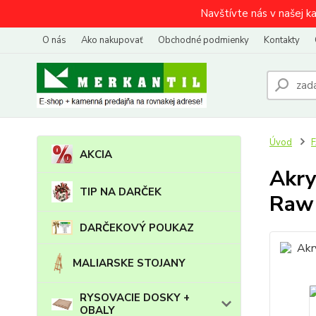
Navštívte nás v našej k
O nás
Ako nakupovať
Obchodné podmienky
Kontakty
Úvod
AKCIA
Akry
TIP NA DARČEK
Raw 
DARČEKOVÝ POUKAZ
MALIARSKE STOJANY
RYSOVACIE DOSKY +
OBALY