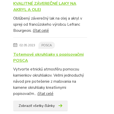
KVALITNÉ ZÁVEREČNÉ LAKY NA
AKRYL A OLEJ
Obľúbený záverečný lak na olej a akryl v
spreji od francúzskeho výrobcu Lefranc
Bourgeois.
čítať celé
02.05.2023
POSCA
Totemové okruhliaky s popisovačmi
POSCA
Vytvorte etnickú atmosféru pomocou
kamienkov okruhliakov. Veľmi jednoduchý
návod pre potešenie z maľovania na
kamene okruhliaky kreatívnymi
popisovačm...
čítať celé
Zobraziť všetky články