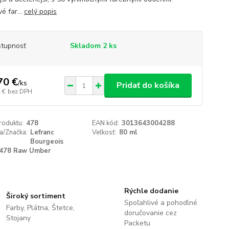
é far...
celý popis
tupnosť
Skladom 2 ks
70 €
/
ks
Pridať do košíka
 €
bez DPH
roduktu:
478
EAN kód:
3013643004288
a/Značka:
Lefranc
Veľkosť:
80 ml
Bourgeois
478 Raw Umber
Rýchle dodanie
Široký sortiment
Spoľahlivé a pohodlné
Farby, Plátna, Štetce,
doručovanie cez
Stojany
Packetu