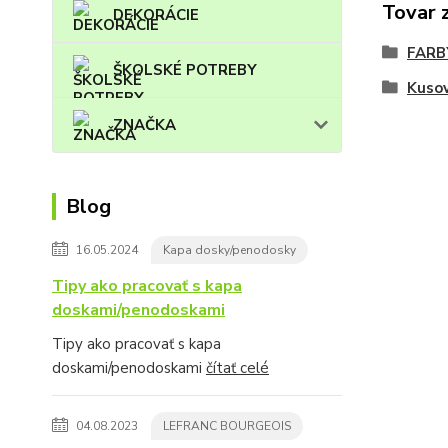
Tovar 
DEKORÁCIE
FARB
ŠKOLSKÉ POTREBY
Kuso
ZNAČKA
Blog
16.05.2024
Kapa dosky/penodosky
Tipy ako pracovať s kapa
doskami/penodoskami
Tipy ako pracovať s kapa
doskami/penodoskami
čítať celé
04.08.2023
LEFRANC BOURGEOIS