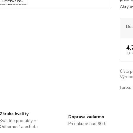
Akrylov
Dos
4,
3,82
Číslo p
Výrobc
Farba:
Záruka kvality
Doprava zadarmo
Kvalitné produkty +
Pri nákupe nad 90 €
Odbornosť a ochota