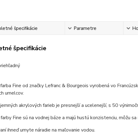
etné špecifikácie
Parametre
Ho
tné špecifikácie
riehľadný
farba Fine od značky Lefranc & Bourgeois vyrobená vo
Francúzs
ich umelcov.
jemných akrylových farieb je presnejší a ucelenejší, s 50 výnimo
farby Fine sú na vodnej báze a majú hustú konzistenciu, môžu sa
aní ihneď umyte náradie na maľovanie vodou.