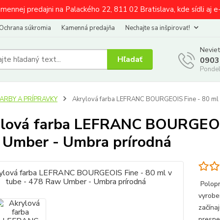
amennej predajni na Palackého 22, 811 02 Bratislava, kde sídli aj 
Ochrana súkromia
Kamenná predajňa
Nechajte sa inšpirovať!
Neviet
Hľadať
0903
Pondel
FARBY A PRÍPRAVKY
Akrylová farba LEFRANC BOURGEOIS Fine - 80 ml 
lová farba LEFRANC BOURGEOIS 
Umber - Umbra prírodná
Polopr
vyrobe
začína
presne