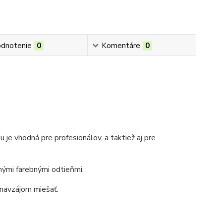
dnotenie
0
Komentáre
0
ku
je vhodná pre profesionálov, a taktiež aj pre
čnými farebnými odtieňmi.
 navzájom miešať.