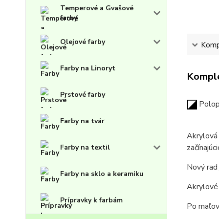
Temperové a Gvašové
farby
Olejové farby
Kompl
Farby na Linoryt
Komple
Prstové farby
Polop
Farby na tvár
Akrylová 
začínajúc
Farby na textil
Nový rad 
Farby na sklo a keramiku
Akrylové 
Prípravky k farbám
Po maľov