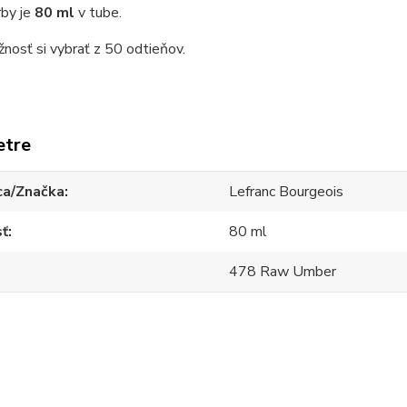
rby je
80 ml
v tube.
osť si vybrať z 50 odtieňov.
etre
ca/Značka
Lefranc Bourgeois
sť
80 ml
478 Raw Umber