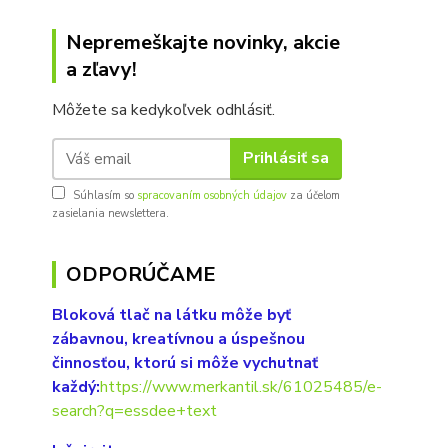
Nepremeškajte novinky, akcie
a zľavy!
Môžete sa kedykoľvek odhlásiť.
Prihlásiť sa
Súhlasím so
spracovaním osobných údajov
za účelom
zasielania newslettera.
ODPORÚČAME
Bloková tlač na látku môže byť
zábavnou, kreatívnou a úspešnou
činnosťou, ktorú si môže vychutnať
každý:
https://www.merkantil.sk/61025485/e-
search?q=essdee+text