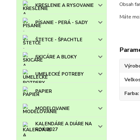
Obsah fa
KRESLENIE A RYSOVANIE
Máte možn
PÍSANIE - PERÁ - SADY
ŠTETCE - ŠPACHTLE
Param
SKICÁRE A BLOKY
Výrob
UMELECKÉ POTREBY
Veľko
PAPIER
Farba
MODELOVANIE
KALENDÁRE A DIÁRE NA
ROK 2027