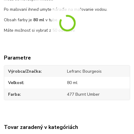
Po maľovaní ihneď umyte náradie na maľovanie vodou.
Obsah farby je
80 ml
v tube.
Máte možnosť si vybrať z 50 odtieňov.
Parametre
Výrobca/Značka
Lefranc Bourgeois
Veľkosť
80 ml
Farba
477 Burnt Umber
Tovar zaradený v kategóriách