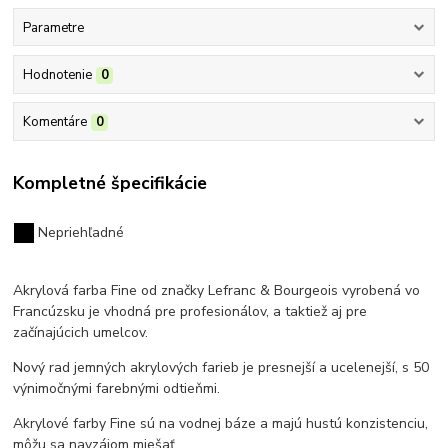
Parametre
Hodnotenie
0
Komentáre
0
Kompletné špecifikácie
Nepriehľadné
Akrylová farba Fine od značky Lefranc & Bourgeois vyrobená vo
Francúzsku
je vhodná pre profesionálov, a taktiež aj pre
začínajúcich umelcov.
Nový rad jemných akrylových farieb je presnejší a ucelenejší, s 50
výnimočnými farebnými odtieňmi.
Akrylové farby Fine sú na vodnej báze a majú hustú konzistenciu,
môžu sa navzájom miešať.