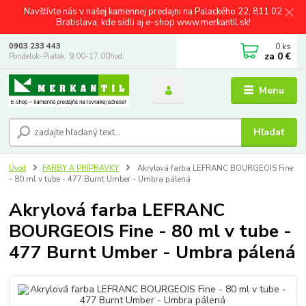
Navštívte nás v našej kamennej predajni na Palackého 22, 811 02
Bratislava, kde sídli aj e-shop www.merkantil.sk!
0
ks
0903 233 443
za
0 €
Pondelok-Piatok: 9.00-17.00hod.
Menu
Hľadať
Úvod
FARBY A PRÍPRAVKY
Akrylová farba LEFRANC BOURGEOIS Fine
- 80 ml v tube - 477 Burnt Umber - Umbra pálená
Akrylová farba LEFRANC
BOURGEOIS Fine - 80 ml v tube -
477 Burnt Umber - Umbra pálená