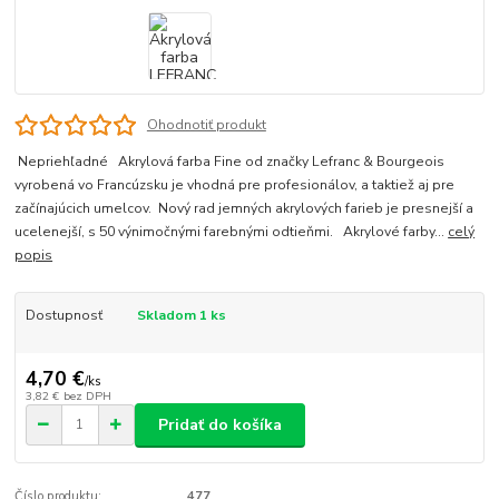
Ohodnotiť produkt
Nepriehľadné Akrylová farba Fine od značky Lefranc & Bourgeois
vyrobená vo Francúzsku je vhodná pre profesionálov, a taktiež aj pre
začínajúcich umelcov. Nový rad jemných akrylových farieb je presnejší a
ucelenejší, s 50 výnimočnými farebnými odtieňmi. Akrylové farby...
celý
popis
Dostupnosť
Skladom 1 ks
4,70 €
/
ks
3,82 €
bez DPH
Pridať do košíka
Číslo produktu:
477