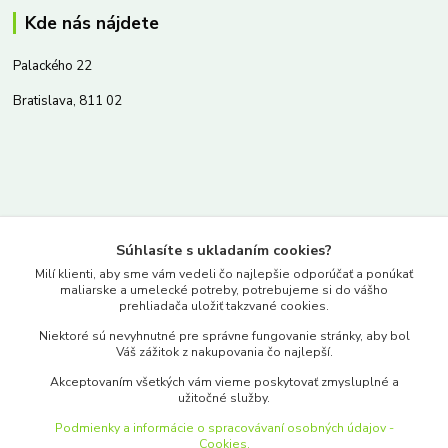
Kde nás nájdete
Palackého 22
Bratislava, 811 02
Kontakty
Súhlasíte s ukladaním cookies?
www.merkantil.sk
Milí klienti, aby sme vám vedeli čo najlepšie odporúčať a ponúkať
maliarske a umelecké potreby, potrebujeme si do vášho
prehliadača uložiť takzvané cookies.
0903 233 443
Niektoré sú nevyhnutné pre správne fungovanie stránky, aby bol
Pondelok-Piatok: 9.00-17.00hod.
Váš zážitok z nakupovania čo najlepší.
objednavky@merkantil-obchod.sk
Akceptovaním všetkých vám vieme poskytovať zmysluplné a
užitočné služby.
Podmienky a informácie o spracovávaní osobných údajov -
Cookies.