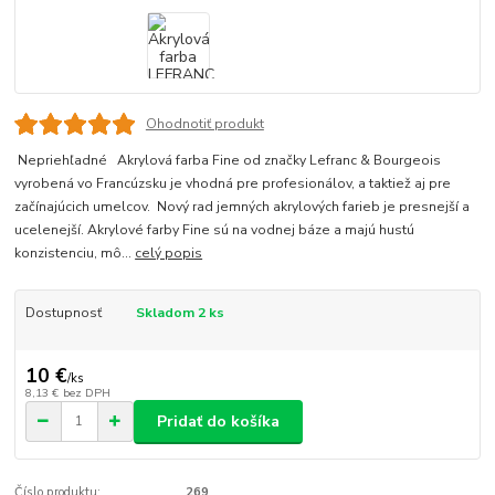
Ohodnotiť produkt
Nepriehľadné Akrylová farba Fine od značky Lefranc & Bourgeois
vyrobená vo Francúzsku je vhodná pre profesionálov, a taktiež aj pre
začínajúcich umelcov. Nový rad jemných akrylových farieb je presnejší a
ucelenejší. Akrylové farby Fine sú na vodnej báze a majú hustú
konzistenciu, mô...
celý popis
Dostupnosť
Skladom 2 ks
10 €
/
ks
8,13 €
bez DPH
Pridať do košíka
Číslo produktu:
269