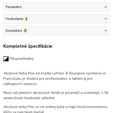
Parametre
Hodnotenie
1
Komentáre
0
Kompletné špecifikácie
Polopriehľadný
Akrylová farba Fine od značky Lefranc & Bourgeois vyrobená vo
Francúzsku
je vhodná pre profesionálov, a taktiež aj pre
začínajúcich umelcov.
Nový rad jemných akrylových farieb je presnejší a ucelenejší, s 50
výnimočnými farebnými odtieňmi.
Akrylové farby Fine sú na vodnej báze a majú hustú konzistenciu,
môžu sa navzájom miešať.