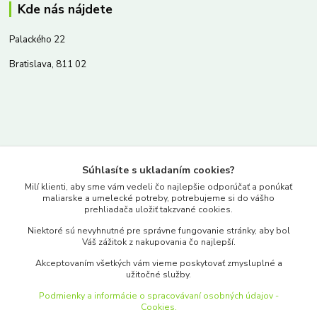
Kde nás nájdete
Palackého 22
Bratislava, 811 02
Kontakty
Súhlasíte s ukladaním cookies?
www.merkantil.sk
Milí klienti, aby sme vám vedeli čo najlepšie odporúčať a ponúkať
maliarske a umelecké potreby, potrebujeme si do vášho
prehliadača uložiť takzvané cookies.
0903 233 443
Niektoré sú nevyhnutné pre správne fungovanie stránky, aby bol
Pondelok-Piatok: 9.00-17.00hod.
Váš zážitok z nakupovania čo najlepší.
objednavky@merkantil-obchod.sk
Akceptovaním všetkých vám vieme poskytovať zmysluplné a
užitočné služby.
Podmienky a informácie o spracovávaní osobných údajov -
Cookies.