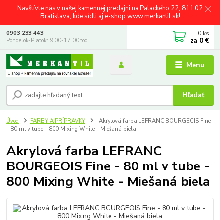
Navštívte nás v našej kamennej predajni na Palackého 22, 811 02
Bratislava, kde sídli aj e-shop www.merkantil.sk!
0
ks
0903 233 443
za
0 €
Pondelok-Piatok: 9.00-17.00hod.
Menu
Hľadať
Úvod
FARBY A PRÍPRAVKY
Akrylová farba LEFRANC BOURGEOIS Fine
- 80 ml v tube - 800 Mixing White - Miešaná biela
Akrylová farba LEFRANC
BOURGEOIS Fine - 80 ml v tube -
800 Mixing White - Miešaná biela