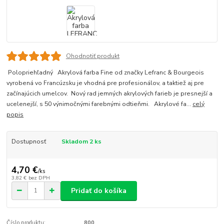
Ohodnotiť produkt
Polopriehľadný Akrylová farba Fine od značky Lefranc & Bourgeois
vyrobená vo Francúzsku je vhodná pre profesionálov, a taktiež aj pre
začínajúcich umelcov. Nový rad jemných akrylových farieb je presnejší a
ucelenejší, s 50 výnimočnými farebnými odtieňmi. Akrylové fa...
celý
popis
Dostupnosť
Skladom 2 ks
4,70 €
/
ks
3,82 €
bez DPH
Pridať do košíka
Číslo produktu:
800