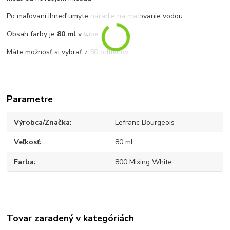
Po maľovaní ihneď umyte náradie na maľovanie vodou.
Obsah farby je
80 ml
v tube.
Máte možnosť si vybrať z 50 odtieňov.
Parametre
Výrobca/Značka
Lefranc Bourgeois
Veľkosť
80 ml
Farba
800 Mixing White
Tovar zaradený v kategóriách