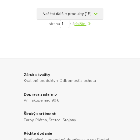
Načítať ďalšie produkty (15)
strana
z 4
ďalšie
Záruka kvality
Kvalitné produkty + Odbornosť a ochota
Doprava zadarmo
Pri nákupe nad 90 €
Široký sortiment
Farby, Plátna, Štetce, Stojany
Rýchle dodanie
Spoľahlivé a pohodlné doručovanie cez Packetu