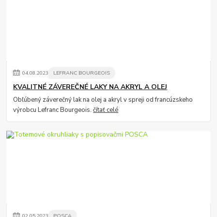
04
.
08
.
2023
LEFRANC BOURGEOIS
KVALITNÉ ZÁVEREČNÉ LAKY NA AKRYL A OLEJ
Obľúbený záverečný lak na olej a akryl v spreji od francúzskeho
výrobcu Lefranc Bourgeois.
čítať celé
02
.
05
.
2023
POSCA