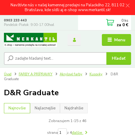
Navštívte nás v našej kamennej predajni na Palackého 22, 811 02
Bratislava, kde sídli aj e-shop www.merkantil.sk!
0
ks
0903 233 443
za
0 €
Pondelok-Piatok: 9.00-17.00hod.
Menu
Hľadať
Úvod
FARBY A PRÍPRAVKY
Akrylové farby
Kusovky
D&R
Graduate
D&R Graduate
Najnovšie
Najlacnejšie
Najdrahšie
Zobrazujem 1-15 z 46
strana
z 4
ďalšie