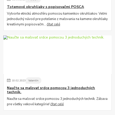
Totemové okruhliaky s popisovačmi POSCA
Vytvorte etnickú atmosféru pomocou kamienkov okruhliakov. Veľmi
jednoduchý návod pre potešenie z maľovania na kamene okruhliaky
kreatívnymi popisovačm...
čítať celé
10
.
02
.
2023
Valentín
Naučte sa maľovať srdce pomocou 3 jednoduchých
techník.
Naučte sa maľovať srdce pomocou 3 jednoduchých techník. Zábava
pre všetky vekové kategórie!
čítať celé