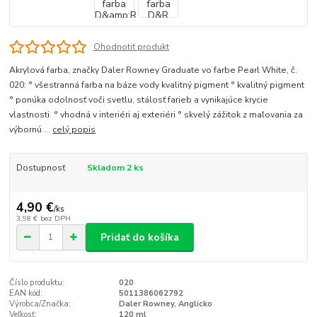
Ohodnotiť produkt
Akrylová farba, značky Daler Rowney Graduate vo farbe Pearl White, č.
020: ° všestranná farba na báze vody kvalitný pigment ° kvalitný pigment
° ponúka odolnosť voči svetlu, stálosť farieb a vynikajúce krycie
vlastnosti ° vhodná v interiéri aj exteriéri ° skvelý zážitok z maľovania za
výbornú ...
celý popis
Dostupnosť
Skladom 2 ks
4,90 €
/
ks
3,98 €
bez DPH
Pridať do košíka
Číslo produktu:
020
EAN kód:
5011386062792
Výrobca/Značka:
Daler Rowney, Anglicko
Veľkosť:
120 ml