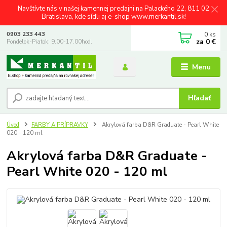
Navštívte nás v našej kamennej predajni na Palackého 22, 811 02
Bratislava, kde sídli aj e-shop www.merkantil.sk!
0
ks
0903 233 443
za
0 €
Pondelok-Piatok: 9.00-17.00hod.
Menu
Hľadať
Úvod
FARBY A PRÍPRAVKY
Akrylová farba D&R Graduate - Pearl White
020 - 120 ml
Akrylová farba D&R Graduate -
Pearl White 020 - 120 ml