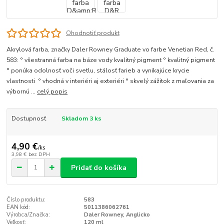
Ohodnotiť produkt
Akrylová farba, značky Daler Rowney Graduate vo farbe Venetian Red, č.
583: ° všestranná farba na báze vody kvalitný pigment ° kvalitný pigment
° ponúka odolnosť voči svetlu, stálosť farieb a vynikajúce krycie
vlastnosti ° vhodná v interiéri aj exteriéri ° skvelý zážitok z maľovania za
výbornú ...
celý popis
Dostupnosť
Skladom 3 ks
4,90 €
/
ks
3,98 €
bez DPH
Pridať do košíka
Číslo produktu:
583
EAN kód:
5011386062761
Výrobca/Značka:
Daler Rowney, Anglicko
Veľkosť:
120 ml