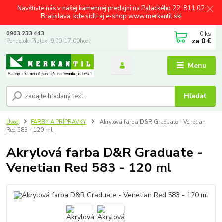
Navštívte nás v našej kamennej predajni na Palackého 22, 811 02
Bratislava, kde sídli aj e-shop www.merkantil.sk!
0
ks
0903 233 443
za
0 €
Pondelok-Piatok: 9.00-17.00hod.
Menu
Hľadať
Úvod
FARBY A PRÍPRAVKY
Akrylová farba D&R Graduate - Venetian
Red 583 - 120 ml
Akrylová farba D&R Graduate -
Venetian Red 583 - 120 ml