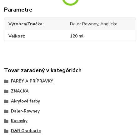
Parametre
Výrobca/Značka
Daler Rowney, Anglicko
Veľkosť
120 ml
Tovar zaradený v kategóriách
FARBY A PRÍPRAVKY
ZNAČKA
Akrylové farby
Daler-Rowney
Kusovky
D&R Graduate