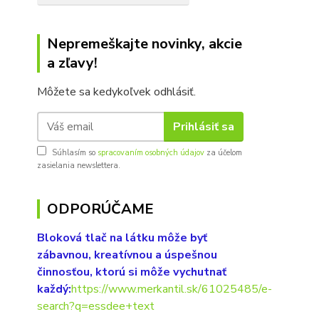
Nepremeškajte novinky, akcie
a zľavy!
Môžete sa kedykoľvek odhlásiť.
Prihlásiť sa
Súhlasím so
spracovaním osobných údajov
za účelom
zasielania newslettera.
ODPORÚČAME
Bloková tlač na látku môže byť
zábavnou, kreatívnou a úspešnou
činnosťou, ktorú si môže vychutnať
každý:
https://www.merkantil.sk/61025485/e-
search?q=essdee+text