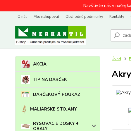
Navštívte nás v našej k
O nás
Ako nakupovať
Obchodné podmienky
Kontakty
Úvod
AKCIA
Akry
TIP NA DARČEK
DARČEKOVÝ POUKAZ
MALIARSKE STOJANY
RYSOVACIE DOSKY +
OBALY