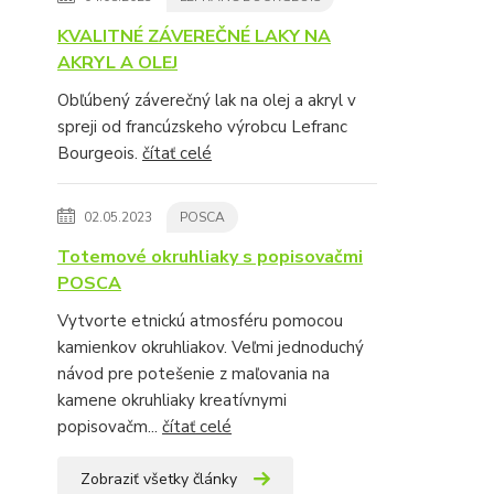
KVALITNÉ ZÁVEREČNÉ LAKY NA
AKRYL A OLEJ
Obľúbený záverečný lak na olej a akryl v
spreji od francúzskeho výrobcu Lefranc
Bourgeois.
čítať celé
02.05.2023
POSCA
Totemové okruhliaky s popisovačmi
POSCA
Vytvorte etnickú atmosféru pomocou
kamienkov okruhliakov. Veľmi jednoduchý
návod pre potešenie z maľovania na
kamene okruhliaky kreatívnymi
popisovačm...
čítať celé
Zobraziť všetky články