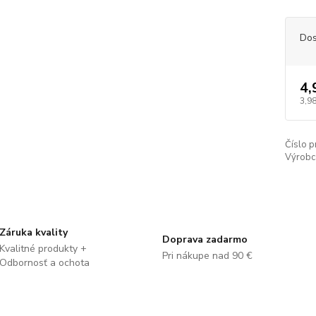
Dos
4,
3,98
Číslo p
Výrobc
Záruka kvality
Doprava zadarmo
Kvalitné produkty +
Pri nákupe nad 90 €
Odbornosť a ochota