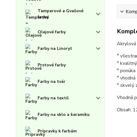
Temperové a Gvašové
Kompl
farby
Komple
Olejové farby
Akrylová 
Farby na Linoryt
° všestra
° kvalitn
Prstové farby
° ponúka 
° vhodná v
Farby na tvár
° skvelý 
Vhodná p
Farby na textil
Obsah: 1
Farby na sklo a keramiku
Prípravky k farbám