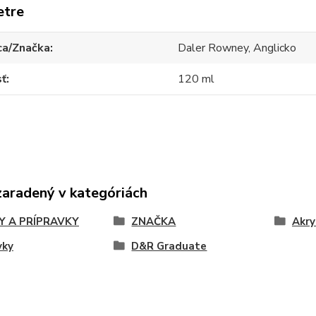
etre
ca/Značka
Daler Rowney, Anglicko
sť
120 ml
zaradený v kategóriách
Y A PRÍPRAVKY
ZNAČKA
Akry
vky
D&R Graduate