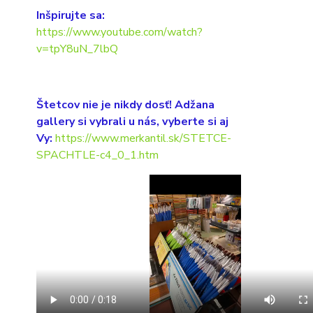
Inšpirujte sa:
https://www.youtube.com/watch?
v=tpY8uN_7lbQ
Štetcov nie je nikdy dosť! Adžana
gallery si vybrali u nás, vyberte si aj
Vy:
https://www.merkantil.sk/STETCE-
SPACHTLE-c4_0_1.htm