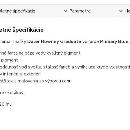
etné špecifikácie
Parametre
Ho
tné špecifikácie
farba, značky
Daler Rowney Graduate
vo farbe
Primary Blue
nná farba na báze vody kvalitný pigment
ý pigment
odolnosť voči svetlu, stálosť farieb a vynikajúce krycie vlastnost
 interiéri aj exteriéri
zážitok z maľovania za výbornú cenu
re školákov.
20 ml