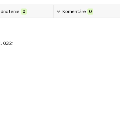
dnotenie
0
Komentáre
0
č. 032
:
i