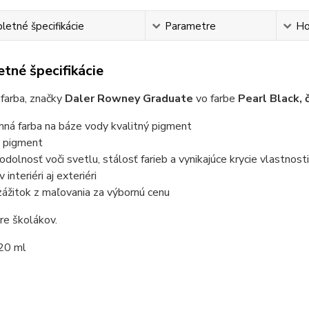
etné špecifikácie
Parametre
Ho
tné špecifikácie
farba, značky
Daler Rowney Graduate
vo farbe
Pearl Black
, 
nná farba na báze vody kvalitný pigment
ý pigment
odolnosť voči svetlu, stálosť farieb a vynikajúce krycie vlastnost
 interiéri aj exteriéri
zážitok z maľovania za výbornú cenu
re školákov.
20 ml