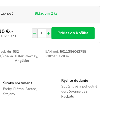
tupnosť
Skladom 2 ks
90 €
/
ks
Pridať do košíka
 €
bez DPH
roduktu:
032
EAN kód:
5011386062785
a/Značka:
Daler Rowney,
Veľkosť:
120 ml
Anglicko
Rýchle dodanie
Široký sortiment
Spoľahlivé a pohodlné
Farby, Plátna, Štetce,
doručovanie cez
Stojany
Packetu