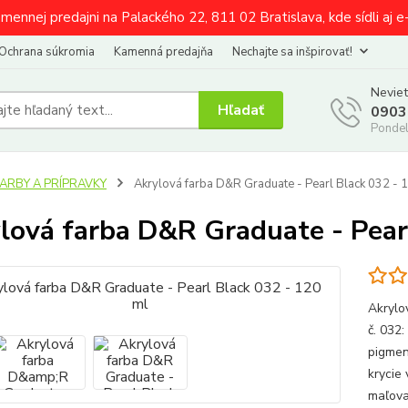
amennej predajni na Palackého 22, 811 02 Bratislava, kde sídli aj 
Ochrana súkromia
Kamenná predajňa
Nechajte sa inšpirovať!
Neviet
Hľadať
0903
Pondel
FARBY A PRÍPRAVKY
Akrylová farba D&R Graduate - Pearl Black 032 - 
lová farba D&R Graduate - Pear
Akrylo
č. 032
pigmen
krycie 
maľova