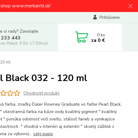
e-shop www.merkantil.sk!
Prihlásenie
e si rady? Zavolajte.
0
ks
 233 443
za
0 €
ok-Piatok: 9.00-17.00hod.
120 ml
l Black 032 - 120 ml
Ohodnotiť produkt
vá farba, značky Daler Rowney Graduate vo farbe Pearl Black,
: ° všestranná farba na báze vody kvalitný pigment ° kvalitný
t ° ponúka odolnosť voči svetlu, stálosť farieb a vynikajúce
vlastnosti ° vhodná v interiéri aj exteriéri ° skvelý zážitok z
nia za výbornú...
celý popis