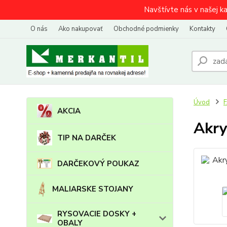
Navštívte nás v našej k
O nás
Ako nakupovať
Obchodné podmienky
Kontakty
Úvod
AKCIA
Akry
TIP NA DARČEK
DARČEKOVÝ POUKAZ
MALIARSKE STOJANY
RYSOVACIE DOSKY +
OBALY