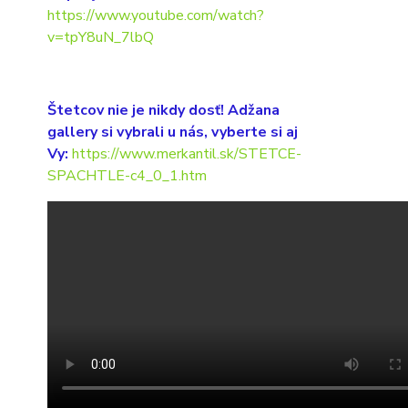
https://www.youtube.com/watch?
v=tpY8uN_7lbQ
Štetcov nie je nikdy dosť! Adžana
gallery si vybrali u nás, vyberte si aj
Vy:
https://www.merkantil.sk/STETCE-
SPACHTLE-c4_0_1.htm