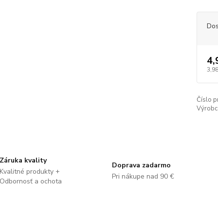
Dos
4,
3,98
Číslo p
Výrobc
Záruka kvality
Doprava zadarmo
Kvalitné produkty +
Pri nákupe nad 90 €
Odbornosť a ochota