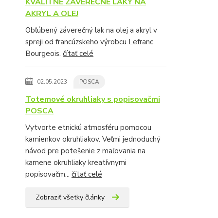
KVALITNÉ ZÁVEREČNÉ LAKY NA
AKRYL A OLEJ
Obľúbený záverečný lak na olej a akryl v
spreji od francúzskeho výrobcu Lefranc
Bourgeois.
čítať celé
02.05.2023
POSCA
Totemové okruhliaky s popisovačmi
POSCA
Vytvorte etnickú atmosféru pomocou
kamienkov okruhliakov. Veľmi jednoduchý
návod pre potešenie z maľovania na
kamene okruhliaky kreatívnymi
popisovačm...
čítať celé
Zobraziť všetky články