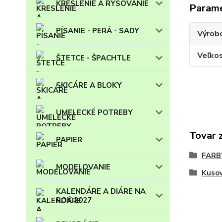
KRESLENIE A RYSOVANIE
Param
PÍSANIE - PERÁ - SADY
Výrob
Veľko
ŠTETCE - ŠPACHTLE
SKICÁRE A BLOKY
UMELECKÉ POTREBY
Tovar 
PAPIER
FARB
MODELOVANIE
Kuso
KALENDÁRE A DIÁRE NA
ROK 2027