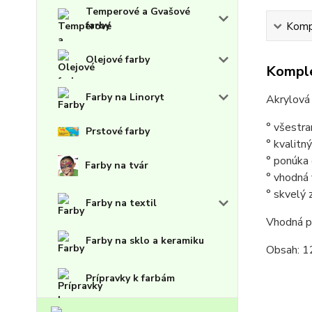
Temperové a Gvašové
farby
Kompl
Olejové farby
Komple
Farby na Linoryt
Akrylová 
° všestra
Prstové farby
° kvalitn
° ponúka 
Farby na tvár
° vhodná v
° skvelý 
Farby na textil
Vhodná p
Farby na sklo a keramiku
Obsah: 1
Prípravky k farbám