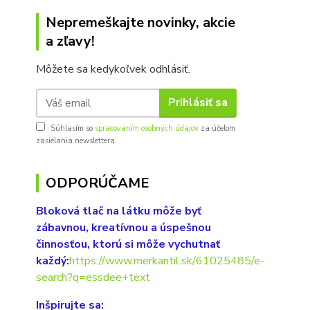
Nepremeškajte novinky, akcie
a zľavy!
Môžete sa kedykoľvek odhlásiť.
Prihlásiť sa
Súhlasím so
spracovaním osobných údajov
za účelom
zasielania newslettera.
ODPORÚČAME
Bloková tlač na látku môže byť
zábavnou, kreatívnou a úspešnou
činnosťou, ktorú si môže vychutnať
každý:
https://www.merkantil.sk/61025485/e-
search?q=essdee+text
Inšpirujte sa: