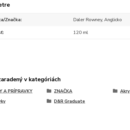
etre
ca/Značka
Daler Rowney, Anglicko
sť
120 ml
zaradený v kategóriách
Y A PRÍPRAVKY
ZNAČKA
Akry
vky
D&R Graduate