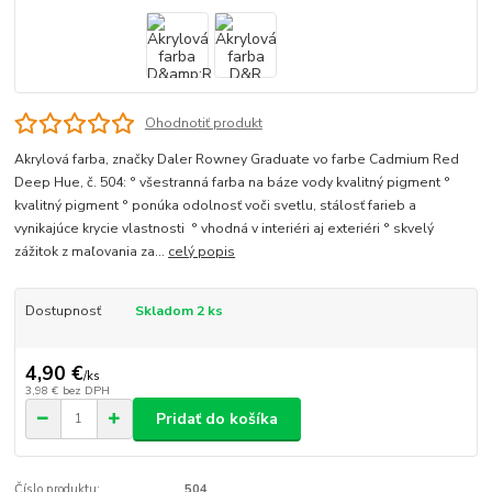
Ohodnotiť produkt
Akrylová farba, značky Daler Rowney Graduate vo farbe Cadmium Red
Deep Hue, č. 504: ° všestranná farba na báze vody kvalitný pigment °
kvalitný pigment ° ponúka odolnosť voči svetlu, stálosť farieb a
vynikajúce krycie vlastnosti ° vhodná v interiéri aj exteriéri ° skvelý
zážitok z maľovania za...
celý popis
Dostupnosť
Skladom 2 ks
4,90 €
/
ks
3,98 €
bez DPH
Pridať do košíka
Číslo produktu:
504