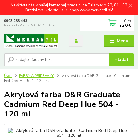
Navštívte nás v našej kamennej predajni na Palackého 22, 811 02
Bratislava, kde sídli aj e-shop www.merkantil.sk!
0
ks
0903 233 443
za
0 €
Pondelok-Piatok: 9.00-17.00hod.
Menu
Hľadať
Úvod
FARBY A PRÍPRAVKY
Akrylová farba D&R Graduate - Cadmium
Red Deep Hue 504 - 120 ml
Akrylová farba D&R Graduate -
Cadmium Red Deep Hue 504 -
120 ml