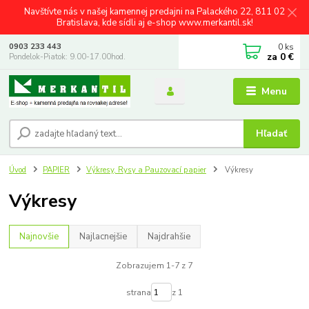
Navštívte nás v našej kamennej predajni na Palackého 22, 811 02
Bratislava, kde sídli aj e-shop www.merkantil.sk!
0
ks
0903 233 443
za
0 €
Pondelok-Piatok: 9.00-17.00hod.
Menu
Hľadať
Úvod
PAPIER
Výkresy, Rysy a Pauzovací papier
Výkresy
Výkresy
Najnovšie
Najlacnejšie
Najdrahšie
Zobrazujem 1-7 z 7
strana
z 1