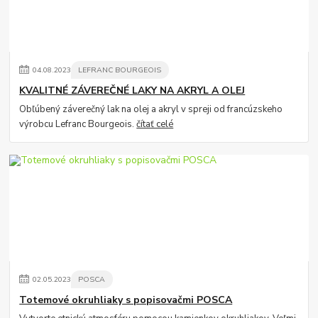
04
.
08
.
2023
LEFRANC BOURGEOIS
KVALITNÉ ZÁVEREČNÉ LAKY NA AKRYL A OLEJ
Obľúbený záverečný lak na olej a akryl v spreji od francúzskeho
výrobcu Lefranc Bourgeois.
čítať celé
02
.
05
.
2023
POSCA
Totemové okruhliaky s popisovačmi POSCA