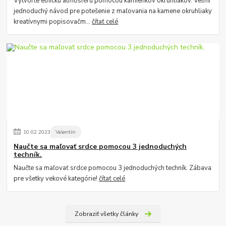
Vytvorte etnickú atmosféru pomocou kamienkov okruhliakov. Veľmi
jednoduchý návod pre potešenie z maľovania na kamene okruhliaky
kreatívnymi popisovačm...
čítať celé
10
.
02
.
2023
Valentín
Naučte sa maľovať srdce pomocou 3 jednoduchých
techník.
Naučte sa maľovať srdce pomocou 3 jednoduchých techník. Zábava
pre všetky vekové kategórie!
čítať celé
Zobraziť všetky články