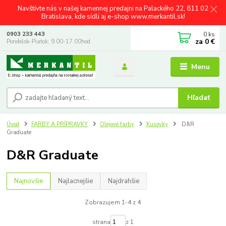
Navštívte nás v našej kamennej predajni na Palackého 22, 811 02
Bratislava, kde sídli aj e-shop www.merkantil.sk!
0
ks
0903 233 443
za
0 €
Pondelok-Piatok: 9.00-17.00hod.
Menu
Hľadať
Úvod
FARBY A PRÍPRAVKY
Olejové farby
Kusovky
D&R
Graduate
D&R Graduate
Najnovšie
Najlacnejšie
Najdrahšie
Zobrazujem 1-4 z 4
strana
z 1