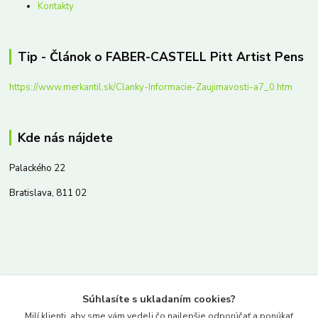
Kontakty
Tip - Článok o FABER-CASTELL Pitt Artist Pens
https://www.merkantil.sk/Clanky-Informacie-Zaujimavosti-a7_0.htm
Kde nás nájdete
Palackého 22
Bratislava, 811 02
Kontakty
Súhlasíte s ukladaním cookies?
www.merkantil.sk
Milí klienti, aby sme vám vedeli čo najlepšie odporúčať a ponúkať