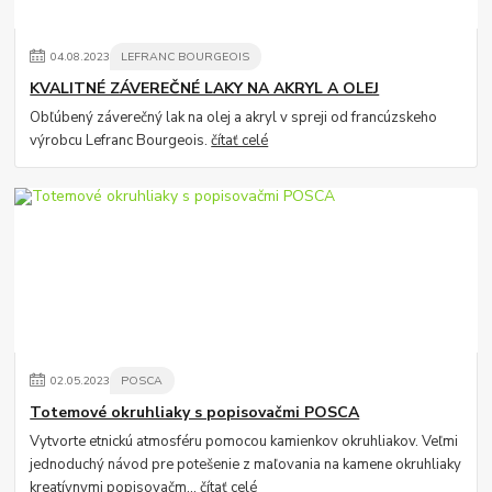
04
.
08
.
2023
LEFRANC BOURGEOIS
KVALITNÉ ZÁVEREČNÉ LAKY NA AKRYL A OLEJ
Obľúbený záverečný lak na olej a akryl v spreji od francúzskeho
výrobcu Lefranc Bourgeois.
čítať celé
02
.
05
.
2023
POSCA
Totemové okruhliaky s popisovačmi POSCA
Vytvorte etnickú atmosféru pomocou kamienkov okruhliakov. Veľmi
jednoduchý návod pre potešenie z maľovania na kamene okruhliaky
kreatívnymi popisovačm...
čítať celé