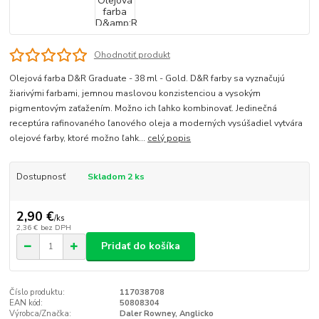
Ohodnotiť produkt
Olejová farba D&R Graduate - 38 ml - Gold. D&R farby sa vyznačujú
žiarivými farbami, jemnou maslovou konzistenciou a vysokým
pigmentovým zaťažením. Možno ich ľahko kombinovať. Jedinečná
receptúra rafinovaného ľanového oleja a moderných vysúšadiel vytvára
olejové farby, ktoré možno ľahk...
celý popis
Dostupnosť
Skladom 2 ks
2,90 €
/
ks
2,36 €
bez DPH
Pridať do košíka
Číslo produktu:
117038708
EAN kód:
50808304
Výrobca/Značka:
Daler Rowney, Anglicko