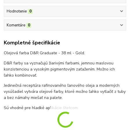
Hodnotenie
0
Komentáre
0
Kompletné špecifikácie
Olejová farba D&R Graduate - 38 ml - Gold.
D&R farby sa vyznačujú žiarivými farbami, jemnou maslovou
konzistenciou a vysokým pigmentovým zaťažením. Možno ich
ľahko kombinovať.
Jedinečná receptúra rafinovaného ľanového oleja a moderných
vysúšadiel vytvára olejové farby, ktoré možno ľahko vytlačiť z tuby
a bez námahy miešať na palete.
Sú vhodné pre hladké aplikácie štetcom.