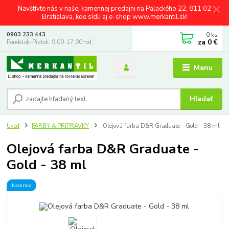
Navštívte nás v našej kamennej predajni na Palackého 22, 811 02
Bratislava, kde sídli aj e-shop www.merkantil.sk!
0
ks
0903 233 443
za
0 €
Pondelok-Piatok: 9.00-17.00hod.
Menu
Hľadať
Úvod
FARBY A PRÍPRAVKY
Olejová farba D&R Graduate - Gold - 38 ml
Olejová farba D&R Graduate -
Gold - 38 ml
Novinka