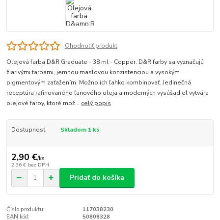
Ohodnotiť produkt
Olejová farba D&R Graduate - 38 ml - Copper. D&R farby sa vyznačujú
žiarivými farbami, jemnou maslovou konzistenciou a vysokým
pigmentovým zaťažením. Možno ich ľahko kombinovať. Jedinečná
receptúra rafinovaného ľanového oleja a moderných vysúšadiel vytvára
olejové farby, ktoré mož...
celý popis
Dostupnosť
Skladom 1 ks
2,90 €
/
ks
2,36 €
bez DPH
Pridať do košíka
Číslo produktu:
117038230
EAN kód:
50808328