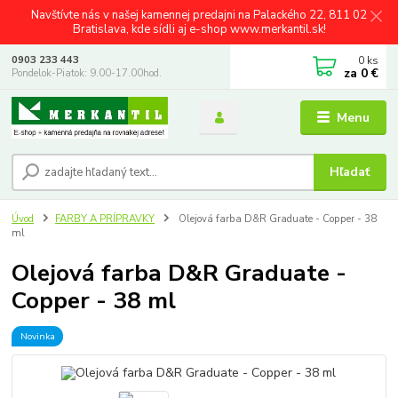
Navštívte nás v našej kamennej predajni na Palackého 22, 811 02
Bratislava, kde sídli aj e-shop www.merkantil.sk!
0
ks
0903 233 443
za
0 €
Pondelok-Piatok: 9.00-17.00hod.
Menu
Hľadať
Úvod
FARBY A PRÍPRAVKY
Olejová farba D&R Graduate - Copper - 38
ml
Olejová farba D&R Graduate -
Copper - 38 ml
Novinka