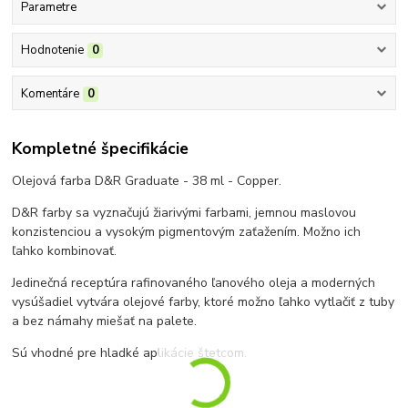
Parametre
Hodnotenie
0
Komentáre
0
Kompletné špecifikácie
Olejová farba D&R Graduate - 38 ml - Copper.
D&R farby sa vyznačujú žiarivými farbami, jemnou maslovou
konzistenciou a vysokým pigmentovým zaťažením. Možno ich
ľahko kombinovať.
Jedinečná receptúra rafinovaného ľanového oleja a moderných
vysúšadiel vytvára olejové farby, ktoré možno ľahko vytlačiť z tuby
a bez námahy miešať na palete.
Sú vhodné pre hladké aplikácie štetcom.