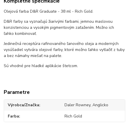
Kompletné špecifikácie
Olejová farba D&R Graduate - 38 ml - Rich Gold.
D&R farby sa vyznačujú žiarivými farbami, jemnou maslovou
konzistenciou a vysokým pigmentovým zaťažením. Možno ich
ľahko kombinovať.
Jedinečná receptúra rafinovaného ľanového oleja a moderných
vysúšadiel vytvára olejové farby, ktoré možno ľahko vytlačiť z tuby
a bez námahy miešať na palete.
Sú vhodné pre hladké aplikácie štetcom.
Parametre
Výrobca/Značka
Daler Rowney, Anglicko
Farba
Rich Gold