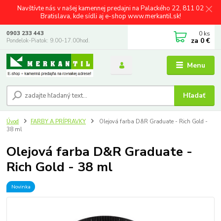
Navštívte nás v našej kamennej predajni na Palackého 22, 811 02
Bratislava, kde sídli aj e-shop www.merkantil.sk!
0
ks
0903 233 443
za
0 €
Pondelok-Piatok: 9.00-17.00hod.
Menu
Hľadať
Úvod
FARBY A PRÍPRAVKY
Olejová farba D&R Graduate - Rich Gold -
38 ml
Olejová farba D&R Graduate -
Rich Gold - 38 ml
Novinka