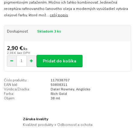
pigmentovým zaťažením. Možno ich ľahko kombinovať. Jedinečná
receptúra rafinovaného ľanového oleja a moderných vysúšadiel vytvára
olejové farby, ktoré mož...
celý popis
Dostupnosť
Skladom 3 ks
2,90 €
/
ks
2,36 €
bez DPH
Pridať do košíka
Číslo produktu:
117038707
EAN kód:
50808311
Výrobca/Značka:
Daler Rowney, Anglicko
Farba:
Rich Gold
Objem:
38 ml
Záruka kvality
Kvalitné produkty + Odbornosť a ochota