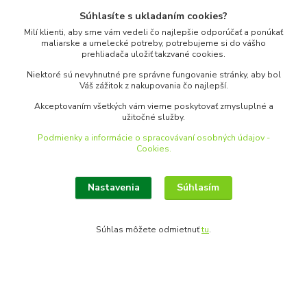
Súhlasíte s ukladaním cookies?
https://www.merkantil.sk/Clanky-Informacie-Zaujimavosti-a7_0.htm
Milí klienti, aby sme vám vedeli čo najlepšie odporúčať a ponúkať
maliarske a umelecké potreby, potrebujeme si do vášho
prehliadača uložiť takzvané cookies.
Kde nás nájdete
Niektoré sú nevyhnutné pre správne fungovanie stránky, aby bol
Váš zážitok z nakupovania čo najlepší.
Palackého 22
Akceptovaním všetkých vám vieme poskytovať zmysluplné a
užitočné služby.
Bratislava, 811 02
Podmienky a informácie o spracovávaní osobných údajov -
Cookies.
Nastavenia
Súhlasím
Kontakty
Súhlas môžete odmietnuť
tu
.
www.merkantil.sk
0903 233 443
Pondelok-Piatok: 9.00-17.00hod.