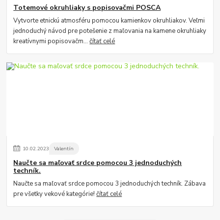
Totemové okruhliaky s popisovačmi POSCA
Vytvorte etnickú atmosféru pomocou kamienkov okruhliakov. Veľmi
jednoduchý návod pre potešenie z maľovania na kamene okruhliaky
kreatívnymi popisovačm...
čítať celé
10
.
02
.
2023
Valentín
Naučte sa maľovať srdce pomocou 3 jednoduchých
techník.
Naučte sa maľovať srdce pomocou 3 jednoduchých techník. Zábava
pre všetky vekové kategórie!
čítať celé