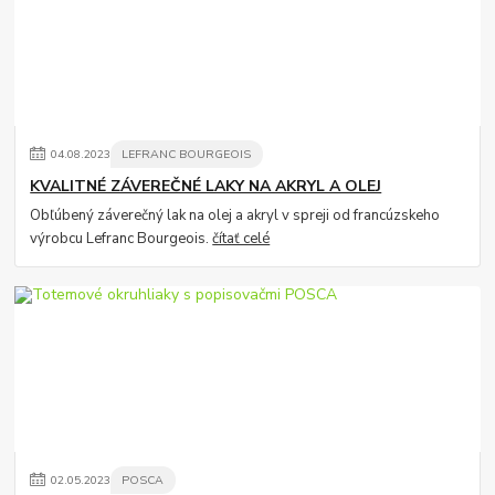
04
.
08
.
2023
LEFRANC BOURGEOIS
KVALITNÉ ZÁVEREČNÉ LAKY NA AKRYL A OLEJ
Obľúbený záverečný lak na olej a akryl v spreji od francúzskeho
výrobcu Lefranc Bourgeois.
čítať celé
02
.
05
.
2023
POSCA