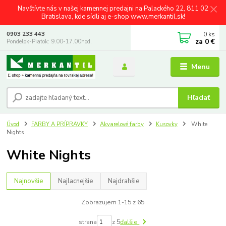
Navštívte nás v našej kamennej predajni na Palackého 22, 811 02
Bratislava, kde sídli aj e-shop www.merkantil.sk!
0
ks
0903 233 443
za
0 €
Pondelok-Piatok: 9.00-17.00hod.
Menu
Hľadať
Úvod
FARBY A PRÍPRAVKY
Akvarelové farby
Kusovky
White
Nights
White Nights
Najnovšie
Najlacnejšie
Najdrahšie
Zobrazujem 1-15 z 65
strana
z 5
ďalšie