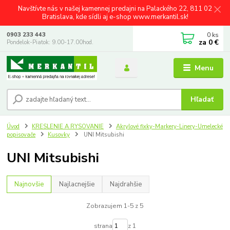
Navštívte nás v našej kamennej predajni na Palackého 22, 811 02
Bratislava, kde sídli aj e-shop www.merkantil.sk!
0
ks
0903 233 443
za
0 €
Pondelok-Piatok: 9.00-17.00hod.
Menu
Hľadať
Úvod
KRESLENIE A RYSOVANIE
Akrylové fixky-Markery-Linery-Umelecké
popisovače
Kusovky
UNI Mitsubishi
UNI Mitsubishi
Najnovšie
Najlacnejšie
Najdrahšie
Zobrazujem 1-5 z 5
strana
z 1