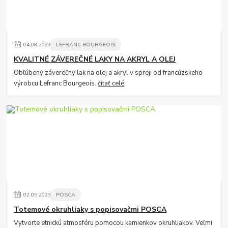
04
.
08
.
2023
LEFRANC BOURGEOIS
KVALITNÉ ZÁVEREČNÉ LAKY NA AKRYL A OLEJ
Obľúbený záverečný lak na olej a akryl v spreji od francúzskeho
výrobcu Lefranc Bourgeois.
čítať celé
02
.
05
.
2023
POSCA
Totemové okruhliaky s popisovačmi POSCA
Vytvorte etnickú atmosféru pomocou kamienkov okruhliakov. Veľmi