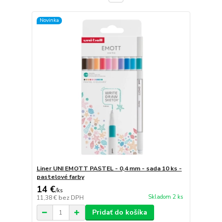
Novinka
Liner UNI EMOTT PASTEL - 0,4 mm - sada 10 ks -
pastelové farby
14 €
/
ks
Skladom 2 ks
11,38 €
bez DPH
Pridať do košíka