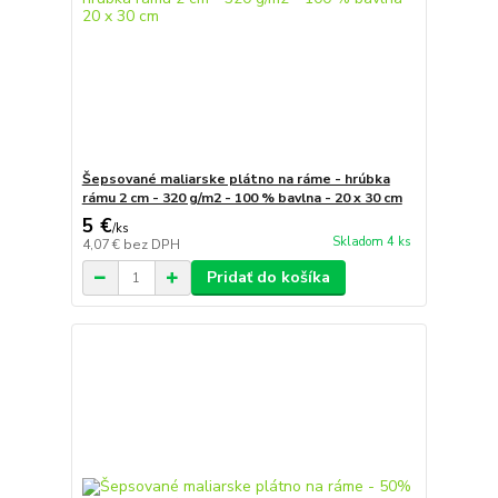
Šepsované maliarske plátno na ráme - hrúbka
rámu 2 cm - 320 g/m2 - 100 % bavlna - 20 x 30 cm
5 €
/
ks
Skladom 4 ks
4,07 €
bez DPH
Pridať do košíka