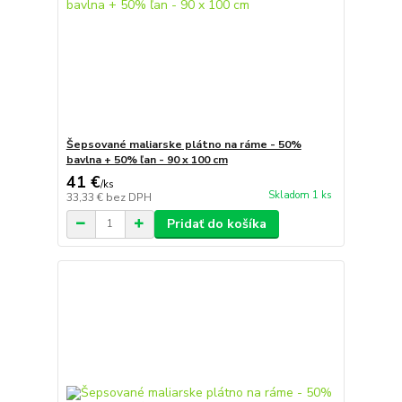
Šepsované maliarske plátno na ráme - 50%
bavlna + 50% ľan - 90 x 100 cm
41 €
/
ks
Skladom 1 ks
33,33 €
bez DPH
Pridať do košíka