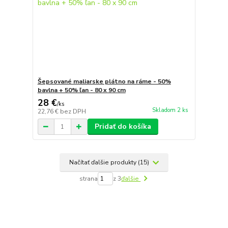
Šepsované maliarske plátno na ráme - 50%
bavlna + 50% ľan - 80 x 90 cm
28 €
/
ks
Skladom 2 ks
22,76 €
bez DPH
Pridať do košíka
Načítať ďalšie produkty (15)
strana
z 3
ďalšie