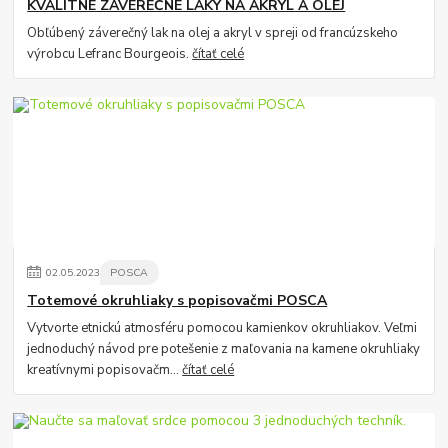
KVALITNÉ ZÁVEREČNÉ LAKY NA AKRYL A OLEJ
Obľúbený záverečný lak na olej a akryl v spreji od francúzskeho
výrobcu Lefranc Bourgeois.
čítať celé
02
.
05
.
2023
POSCA
Totemové okruhliaky s popisovačmi POSCA
Vytvorte etnickú atmosféru pomocou kamienkov okruhliakov. Veľmi
jednoduchý návod pre potešenie z maľovania na kamene okruhliaky
kreatívnymi popisovačm...
čítať celé