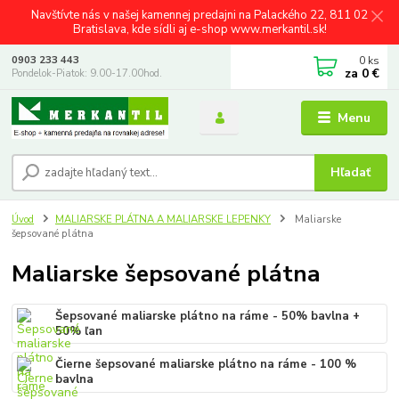
Navštívte nás v našej kamennej predajni na Palackého 22, 811 02
Bratislava, kde sídli aj e-shop www.merkantil.sk!
0
ks
0903 233 443
za
0 €
Pondelok-Piatok: 9.00-17.00hod.
Menu
Hľadať
Úvod
MALIARSKE PLÁTNA A MALIARSKE LEPENKY
Maliarske
šepsované plátna
Maliarske šepsované plátna
Šepsované maliarske plátno na ráme - 50% bavlna +
50% ľan
Čierne šepsované maliarske plátno na ráme - 100 %
bavlna