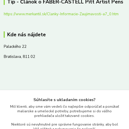
Tip - Článok o FABER-CASTELL Pitt Artist Pens
https://www.merkantil.sk/Clanky-Informacie-Zaujimavosti-a7_0.htm
Kde nás nájdete
Palackého 22
Bratislava, 811 02
Kontakty
Súhlasíte s ukladaním cookies?
www.merkantil.sk
Milí klienti, aby sme vám vedeli čo najlepšie odporúčať a ponúkať
maliarske a umelecké potreby, potrebujeme si do vášho
prehliadača uložiť takzvané cookies.
0903 233 443
Niektoré sú nevyhnutné pre správne fungovanie stránky, aby bol
Pondelok-Piatok: 9.00-17.00hod.