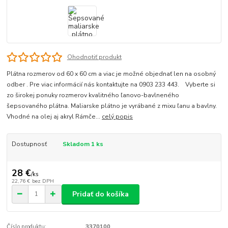
Ohodnotiť produkt
Plátna rozmerov od 60 x 60 cm a viac je možné objednať len na osobný
odber . Pre viac informácií nás kontaktujte na 0903 233 443. Vyberte si
zo širokej ponuky rozmerov kvalitného ľanovo-bavlneného
šepsovaného plátna. Maliarske plátno je vyrábané z mixu ľanu a bavlny.
Vhodné na olej aj akryl Rámče...
celý popis
Dostupnosť
Skladom 1 ks
28 €
/
ks
22,76 €
bez DPH
Pridať do košíka
Číslo produktu:
3370100