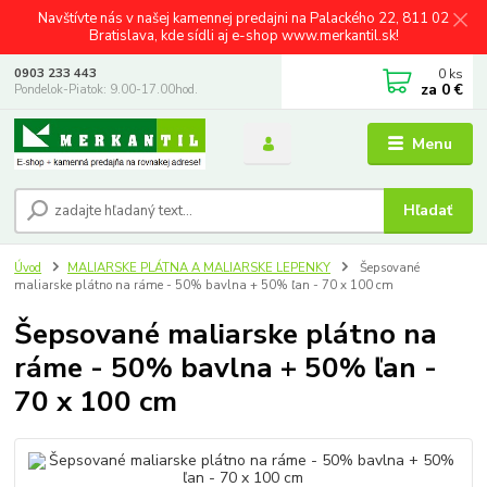
Navštívte nás v našej kamennej predajni na Palackého 22, 811 02
Bratislava, kde sídli aj e-shop www.merkantil.sk!
0
ks
0903 233 443
za
0 €
Pondelok-Piatok: 9.00-17.00hod.
Menu
Hľadať
Úvod
MALIARSKE PLÁTNA A MALIARSKE LEPENKY
Šepsované
maliarske plátno na ráme - 50% bavlna + 50% ľan - 70 x 100 cm
Šepsované maliarske plátno na
ráme - 50% bavlna + 50% ľan -
70 x 100 cm