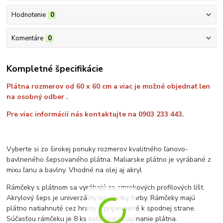
Hodnotenie
0
Komentáre
0
Kompletné špecifikácie
Plátna rozmerov od 60 x 60 cm a viac je možné objednať len
na osobný odber .
Pre viac informácií nás kontaktujte na 0903 233 443.
Vyberte si zo širokej ponuky rozmerov kvalitného ľanovo-
bavlneného šepsovaného plátna. Maliarske plátno je vyrábané z
mixu ľanu a bavlny. Vhodné na olej aj akryl
Rámčeky s plátnom sa vyrábajú zo smrekových profilových líšt.
Akrylový šeps je univerzálny na všetky farby. Rámčeky majú
plátno natiahnuté cez hrany a pripevnené k spodnej strane.
Súčasťou rámčeku je 8 ks kolíkov na napínanie plátna.