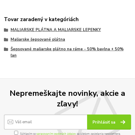
Tovar zaradený v kategóriách
MALIARSKE PLÁTNA A MALIARSKE LEPENKY
Maliarske šepsované plátna
Šepsované maliarske plátno na ráme - 50% bavlna + 50%
ľan
Nepremeškajte novinky, akcie a
zľavy!
Prihlásiť sa
Súhlasím so
spracovaním osobných údajov
za účelom zasielania newslettera.