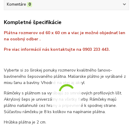
Komentáre
0
Kompletné špecifikácie
Plátna rozmerov od 60 x 60 cm a viac je možné objednať len
na osobný odber .
Pre viac informácií nás kontaktujte na 0903 233 443.
Vyberte si zo širokej ponuky rozmerov kvalitného ľanovo-
bavlneného šepsovaného plátna. Maliarske plátno je vyrábané z
mixu ľanu a bavlny. Vhodné na olej aj akryl
Rámčeky s plátnom sa vyrábajú zo smrekových profilových líšt.
Akrylový šeps je univerzálny na všetky farby. Rámčeky majú
plátno natiahnuté cez hrany a pripevnené k spodnej strane.
Súčasťou rámčeku je 8 ks kolíkov na napínanie plátna.
Hrúbka plátna je 2 cm.