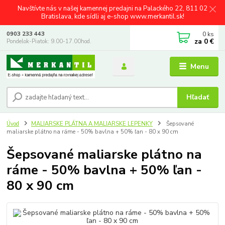
Navštívte nás v našej kamennej predajni na Palackého 22, 811 02
Bratislava, kde sídli aj e-shop www.merkantil.sk!
0
ks
0903 233 443
za
0 €
Pondelok-Piatok: 9.00-17.00hod.
Menu
Hľadať
Úvod
MALIARSKE PLÁTNA A MALIARSKE LEPENKY
Šepsované
maliarske plátno na ráme - 50% bavlna + 50% ľan - 80 x 90 cm
Šepsované maliarske plátno na
ráme - 50% bavlna + 50% ľan -
80 x 90 cm