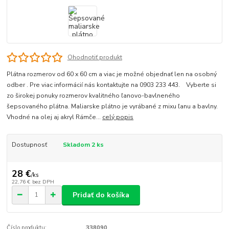
Ohodnotiť produkt
Plátna rozmerov od 60 x 60 cm a viac je možné objednať len na osobný
odber . Pre viac informácií nás kontaktujte na 0903 233 443. Vyberte si
zo širokej ponuky rozmerov kvalitného ľanovo-bavlneného
šepsovaného plátna. Maliarske plátno je vyrábané z mixu ľanu a bavlny.
Vhodné na olej aj akryl Rámče...
celý popis
Dostupnosť
Skladom 2 ks
28 €
/
ks
22,76 €
bez DPH
Pridať do košíka
Číslo produktu:
338090