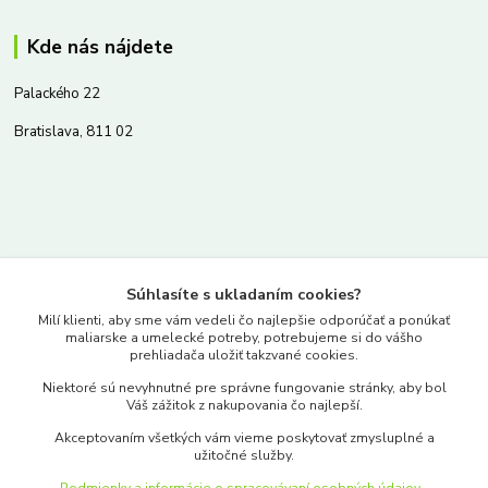
Kde nás nájdete
Palackého 22
Bratislava, 811 02
Kontakty
Súhlasíte s ukladaním cookies?
www.merkantil.sk
Milí klienti, aby sme vám vedeli čo najlepšie odporúčať a ponúkať
maliarske a umelecké potreby, potrebujeme si do vášho
prehliadača uložiť takzvané cookies.
0903 233 443
Niektoré sú nevyhnutné pre správne fungovanie stránky, aby bol
Pondelok-Piatok: 9.00-17.00hod.
Váš zážitok z nakupovania čo najlepší.
objednavky@merkantil-obchod.sk
Akceptovaním všetkých vám vieme poskytovať zmysluplné a
užitočné služby.