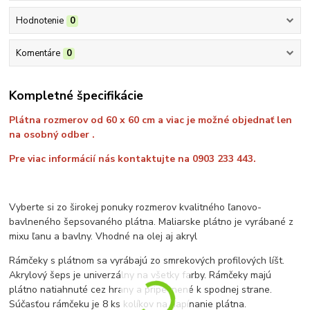
Hodnotenie
0
Komentáre
0
Kompletné špecifikácie
Plátna rozmerov od 60 x 60 cm a viac je možné objednať len
na osobný odber .
Pre viac informácií nás kontaktujte na 0903 233 443.
Vyberte si zo širokej ponuky rozmerov kvalitného ľanovo-
bavlneného šepsovaného plátna. Maliarske plátno je vyrábané z
mixu ľanu a bavlny. Vhodné na olej aj akryl
Rámčeky s plátnom sa vyrábajú zo smrekových profilových líšt.
Akrylový šeps je univerzálny na všetky farby. Rámčeky majú
plátno natiahnuté cez hrany a pripevnené k spodnej strane.
Súčasťou rámčeku je 8 ks kolíkov na napínanie plátna.