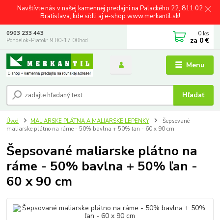
Navštívte nás v našej kamennej predajni na Palackého 22, 811 02
Bratislava, kde sídli aj e-shop www.merkantil.sk!
0
ks
0903 233 443
za
0 €
Pondelok-Piatok: 9.00-17.00hod.
Menu
Hľadať
Úvod
MALIARSKE PLÁTNA A MALIARSKE LEPENKY
Šepsované
maliarske plátno na ráme - 50% bavlna + 50% ľan - 60 x 90 cm
Šepsované maliarske plátno na
ráme - 50% bavlna + 50% ľan -
60 x 90 cm