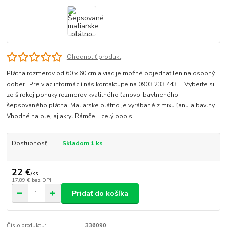
Ohodnotiť produkt
Plátna rozmerov od 60 x 60 cm a viac je možné objednať len na osobný
odber . Pre viac informácií nás kontaktujte na 0903 233 443. Vyberte si
zo širokej ponuky rozmerov kvalitného ľanovo-bavlneného
šepsovaného plátna. Maliarske plátno je vyrábané z mixu ľanu a bavlny.
Vhodné na olej aj akryl Rámče...
celý popis
Dostupnosť
Skladom 1 ks
22 €
/
ks
17,89 €
bez DPH
Pridať do košíka
Číslo produktu:
336090