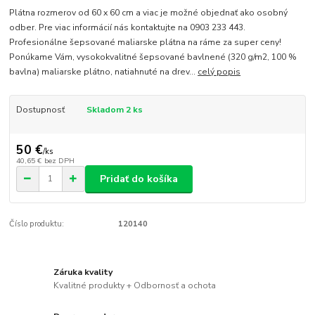
Plátna rozmerov od 60 x 60 cm a viac je možné objednať ako osobný
odber. Pre viac informácií nás kontaktujte na 0903 233 443.
Profesionálne šepsované maliarske plátna na ráme za super ceny!
Ponúkame Vám, vysokokvalitné šepsované bavlnené (320 g/m2, 100 %
bavlna) maliarske plátno, natiahnuté na drev...
celý popis
Dostupnosť
Skladom 2 ks
50 €
/
ks
40,65 €
bez DPH
Pridať do košíka
Číslo produktu:
120140
Záruka kvality
Kvalitné produkty + Odbornosť a ochota