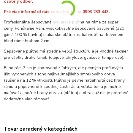
osobný odber.
Pre viac informácií nás kontaktujte na 0903 233 443.
Profesionálne šepsované maliarske plátna na ráme za super
ceny! Ponúkame Vám, vysokokvalitné šepsované bavlnené (320
g/m2, 100 % bavlna) maliarske plátno, natiahnuté na drevenom
blind ráme hrubom 2 cm.
Šepsované plátno má stredne veľkú štruktúru a je vhodné takmer
pre všetky druhy farieb (olejové, akrylové, gvašové, temperové).
Blind rám 2 cm je zhotovený z ľahkých, ale pevných profilových
líšt, vyrobených z toho najkvalitnejšieho smrekového dreva
(sušené na 12 % vlhkosť). Plátno je pevne natiahnuté cez hrany
rámu a pripevnené k spodnej časti rámu, vďaka tomu je možné
maľovať aj bočné hrany obrazu (plátna) a obraz už nie je potrebné
dodatočne viac rámovať.
Tovar zaradený v kategóriách