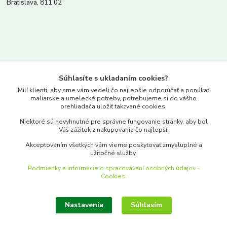
Bratislava, 811 02
Kontakty
Súhlasíte s ukladaním cookies?
www.merkantil.sk
Milí klienti, aby sme vám vedeli čo najlepšie odporúčať a ponúkať
maliarske a umelecké potreby, potrebujeme si do vášho
prehliadača uložiť takzvané cookies.
0903 233 443
Niektoré sú nevyhnutné pre správne fungovanie stránky, aby bol
Pondelok-Piatok: 9.00-17.00hod.
Váš zážitok z nakupovania čo najlepší.
objednavky@merkantil-obchod.sk
Akceptovaním všetkých vám vieme poskytovať zmysluplné a
užitočné služby.
Podmienky a informácie o spracovávaní osobných údajov -
Cookies.
Nastavenia
Súhlasím
Upraviť zber cookies.