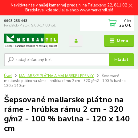
Navštívte nás v našej kamennej predajni na Palackého 22, 811 02
Bratislava, kde sídli aj e-shop www.merkantil.sk!
0
ks
0903 233 443
za
0 €
Pondelok-Piatok: 9.00-17.00hod.
Menu
Hľadať
Úvod
MALIARSKE PLÁTNA A MALIARSKE LEPENKY
Šepsované
maliarske plátno na ráme - hrúbka rámu 2 cm - 320 g/m2 - 100 % bavlna -
120 x 140 cm
Šepsované maliarske plátno na
ráme - hrúbka rámu 2 cm - 320
g/m2 - 100 % bavlna - 120 x 140
cm