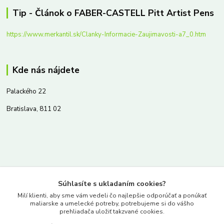
Tip - Článok o FABER-CASTELL Pitt Artist Pens
https://www.merkantil.sk/Clanky-Informacie-Zaujimavosti-a7_0.htm
Kde nás nájdete
Palackého 22
Bratislava, 811 02
Kontakty
Súhlasíte s ukladaním cookies?
www.merkantil.sk
Milí klienti, aby sme vám vedeli čo najlepšie odporúčať a ponúkať
maliarske a umelecké potreby, potrebujeme si do vášho
prehliadača uložiť takzvané cookies.
0903 233 443