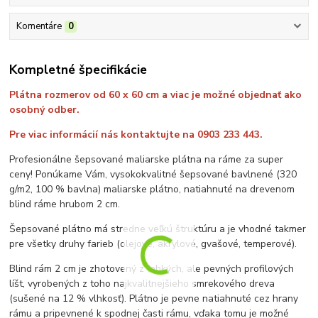
Komentáre
0
Kompletné špecifikácie
Plátna rozmerov od 60 x 60 cm a viac je možné objednať ako
osobný odber.
Pre viac informácií nás kontaktujte na 0903 233 443.
Profesionálne šepsované maliarske plátna na ráme za super
ceny! Ponúkame Vám, vysokokvalitné šepsované bavlnené (320
g/m2, 100 % bavlna) maliarske plátno, natiahnuté na drevenom
blind ráme hrubom 2 cm.
Šepsované plátno má stredne veľkú štruktúru a je vhodné takmer
pre všetky druhy farieb (olejové, akrylové, gvašové, temperové).
Blind rám 2 cm je zhotovený z ľahkých, ale pevných profilových
líšt, vyrobených z toho najkvalitnejšieho smrekového dreva
(sušené na 12 % vlhkosť). Plátno je pevne natiahnuté cez hrany
rámu a pripevnené k spodnej časti rámu, vďaka tomu je možné