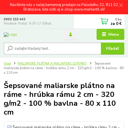
Navštívte nás v našej kamennej predajni na Palackého 22, 811 02
Bratislava, kde sídli aj e-shop www.merkantil.sk!
0
ks
0903 233 443
za
0 €
Pondelok-Piatok: 9.00-17.00hod.
Menu
Hľadať
Úvod
MALIARSKE PLÁTNA A MALIARSKE LEPENKY
Šepsované
maliarske plátno na ráme - hrúbka rámu 2 cm - 320 g/m2 - 100 % bavlna - 80
x 110 cm
Šepsované maliarske plátno na
ráme - hrúbka rámu 2 cm - 320
g/m2 - 100 % bavlna - 80 x 110
cm