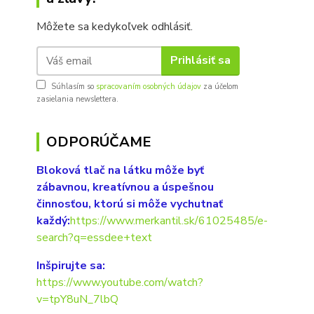
Môžete sa kedykoľvek odhlásiť.
Prihlásiť sa
Súhlasím so
spracovaním osobných údajov
za účelom
zasielania newslettera.
ODPORÚČAME
Bloková tlač na látku môže byť
zábavnou, kreatívnou a úspešnou
činnosťou, ktorú si môže vychutnať
každý:
https://www.merkantil.sk/61025485/e-
search?q=essdee+text
Inšpirujte sa:
https://www.youtube.com/watch?
v=tpY8uN_7lbQ