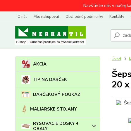
Navštívte nás v našej k
O nás
Ako nakupovať
Obchodné podmienky
Kontakty
Úvod
AKCIA
Šeps
TIP NA DARČEK
20 x
DARČEKOVÝ POUKAZ
MALIARSKE STOJANY
RYSOVACIE DOSKY +
OBALY