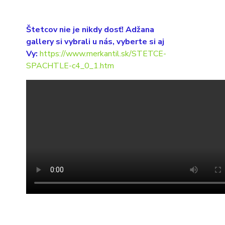
Štetcov nie je nikdy dosť! Adžana
gallery si vybrali u nás, vyberte si aj
Vy:
https://www.merkantil.sk/STETCE-
SPACHTLE-c4_0_1.htm