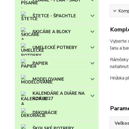
Kompl
ŠTETCE - ŠPACHTLE
Komple
SKICÁRE A BLOKY
Vyberte s
UMELECKÉ POTREBY
ľanu a ba
Rámčeky s
PAPIER
natiahnut
Hrúbka pl
MODELOVANIE
KALENDÁRE A DIÁRE NA
ROK 2027
Param
DEKORÁCIE
Veľko
ŠKOLSKÉ POTREBY