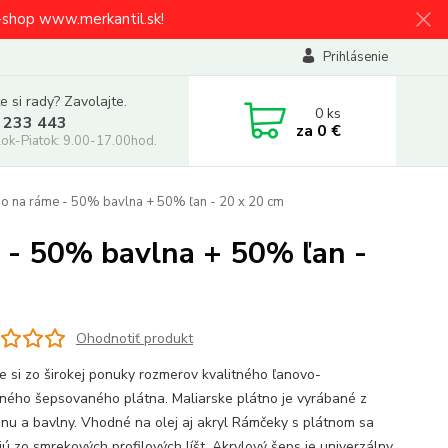
e-shop www.merkantil.sk!
Prihlásenie
e si rady? Zavolajte.
0
ks
 233 443
za
0 €
ok-Piatok: 9.00-17.00hod.
o na ráme - 50% bavlna + 50% ľan - 20 x 20 cm
 - 50% bavlna + 50% ľan -
Ohodnotiť produkt
e si zo širokej ponuky rozmerov kvalitného ľanovo-
ného šepsovaného plátna. Maliarske plátno je vyrábané z
anu a bavlny. Vhodné na olej aj akryl Rámčeky s plátnom sa
jú zo smrekových profilových líšt. Akrylový šeps je univerzálny