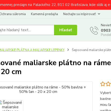
amennej predajni na Palackého 22, 811 02 Bratislava, kde sídli aj 
Ochrana súkromia
Kamenná predajňa
Nechajte sa inšpirovať!
Neviet
Hľadať
0903
Pondel
MALIARSKE PLÁTNA A MALIARSKE LEPENKY
Šepsované maliarske plátn
ované maliarske plátno na ráme
 20 cm
Vybert
bavlne
mixu ľ
vyrába