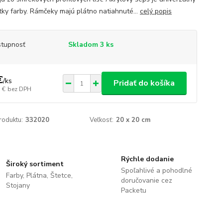
tky farby. Rámčeky majú plátno natiahnuté...
celý popis
tupnosť
Skladom 3 ks
€
/
ks
Pridať do košíka
 €
bez DPH
roduktu:
332020
Veľkosť:
20 x 20 cm
Rýchle dodanie
Široký sortiment
Spoľahlivé a pohodlné
Farby, Plátna, Štetce,
doručovanie cez
Stojany
Packetu