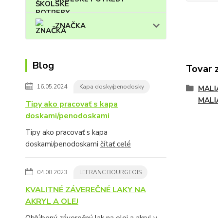
ZNAČKA
Blog
Tovar 
16.05.2024
Kapa dosky/penodosky
MALI
MALI
Tipy ako pracovať s kapa
doskami/penodoskami
Tipy ako pracovať s kapa
doskami/penodoskami
čítať celé
04.08.2023
LEFRANC BOURGEOIS
KVALITNÉ ZÁVEREČNÉ LAKY NA
AKRYL A OLEJ
Obľúbený záverečný lak na olej a akryl v