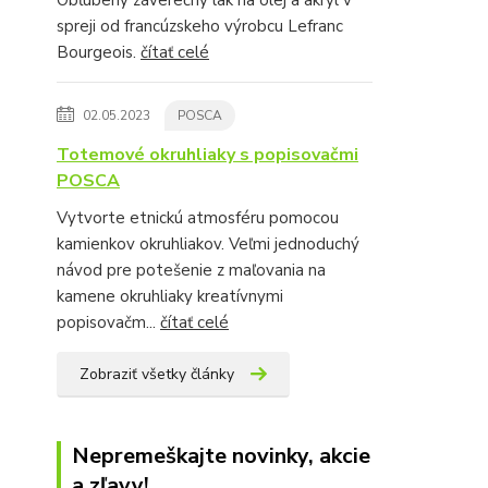
spreji od francúzskeho výrobcu Lefranc
Bourgeois.
čítať celé
02.05.2023
POSCA
Totemové okruhliaky s popisovačmi
POSCA
Vytvorte etnickú atmosféru pomocou
kamienkov okruhliakov. Veľmi jednoduchý
návod pre potešenie z maľovania na
kamene okruhliaky kreatívnymi
popisovačm...
čítať celé
Zobraziť všetky články
Nepremeškajte novinky, akcie
a zľavy!