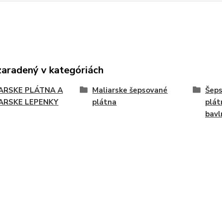
zaradený v kategóriách
ARSKE PLÁTNA A
Maliarske šepsované
Šeps
ARSKE LEPENKY
plátna
plát
bavl