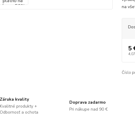
na vše
Dos
5 
4,07
Číslo p
Záruka kvality
Doprava zadarmo
Kvalitné produkty +
Pri nákupe nad 90 €
Odbornosť a ochota