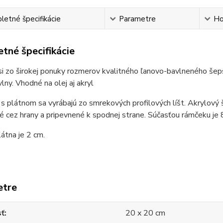
etné špecifikácie
Parametre
Ho
tné špecifikácie
i zo širokej ponuky rozmerov kvalitného ľanovo-bavlneného šep
vlny. Vhodné na olej aj akryl
 plátnom sa vyrábajú zo smrekových profilových líšt. Akrylový 
é cez hrany a pripevnené k spodnej strane. Súčasťou rámčeku je 8
átna je 2 cm.
etre
sť
20 x 20 cm