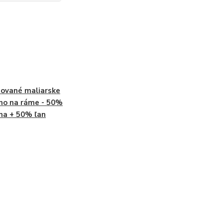
ované maliarske
no na ráme - 50%
na + 50% ľan