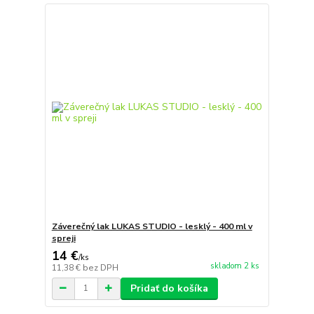
Záverečný lak LUKAS STUDIO - lesklý - 400 ml v
spreji
14 €
/
ks
skladom 2 ks
11,38 €
bez DPH
Pridať do košíka