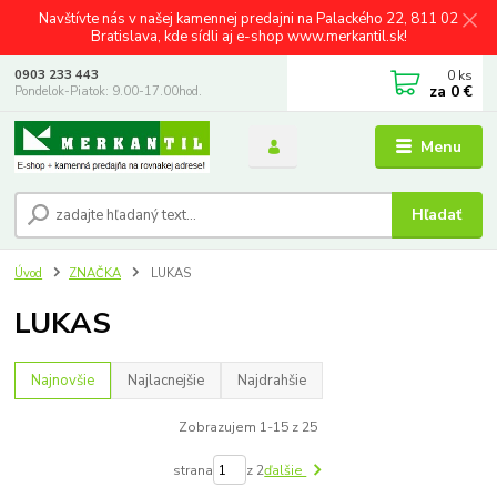
Navštívte nás v našej kamennej predajni na Palackého 22, 811 02
Bratislava, kde sídli aj e-shop www.merkantil.sk!
0
ks
0903 233 443
za
0 €
Pondelok-Piatok: 9.00-17.00hod.
Menu
Hľadať
Úvod
ZNAČKA
LUKAS
LUKAS
Najnovšie
Najlacnejšie
Najdrahšie
Zobrazujem 1-15 z 25
strana
z 2
ďalšie