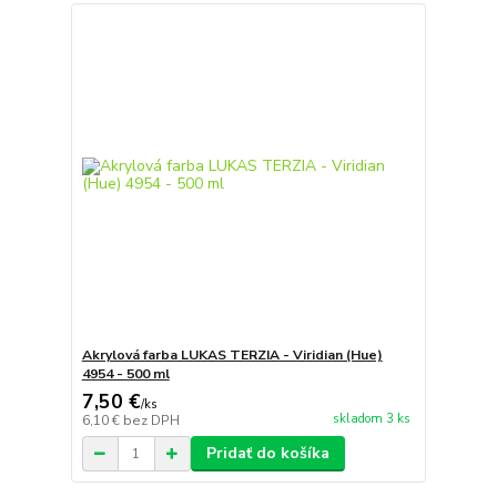
Akrylová farba LUKAS TERZIA - Viridian (Hue)
4954 - 500 ml
7,50 €
/
ks
skladom 3 ks
6,10 €
bez DPH
Pridať do košíka