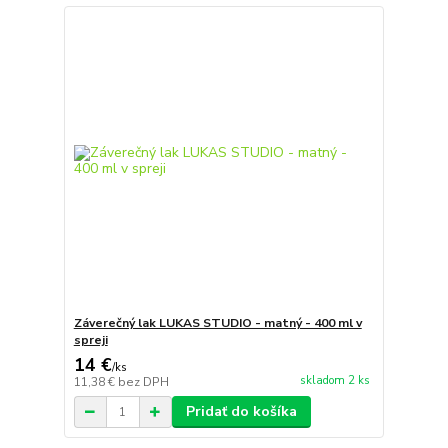
Záverečný lak LUKAS STUDIO - matný - 400 ml v
spreji
14 €
/
ks
skladom 2 ks
11,38 €
bez DPH
Pridať do košíka