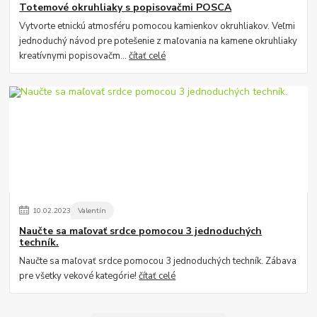
Totemové okruhliaky s popisovačmi POSCA
Vytvorte etnickú atmosféru pomocou kamienkov okruhliakov. Veľmi
jednoduchý návod pre potešenie z maľovania na kamene okruhliaky
kreatívnymi popisovačm...
čítať celé
10
.
02
.
2023
Valentín
Naučte sa maľovať srdce pomocou 3 jednoduchých
techník.
Naučte sa maľovať srdce pomocou 3 jednoduchých techník. Zábava
pre všetky vekové kategórie!
čítať celé