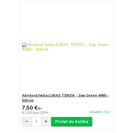
Akrylová farba LUKAS TERZIA - Sap Green 4965 -
500 ml
7,50 €
/
ks
skladom 2 ks
6,10 €
bez DPH
Pridať do košíka