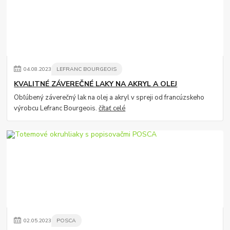
04
.
08
.
2023
LEFRANC BOURGEOIS
KVALITNÉ ZÁVEREČNÉ LAKY NA AKRYL A OLEJ
Obľúbený záverečný lak na olej a akryl v spreji od francúzskeho
výrobcu Lefranc Bourgeois.
čítať celé
02
.
05
.
2023
POSCA