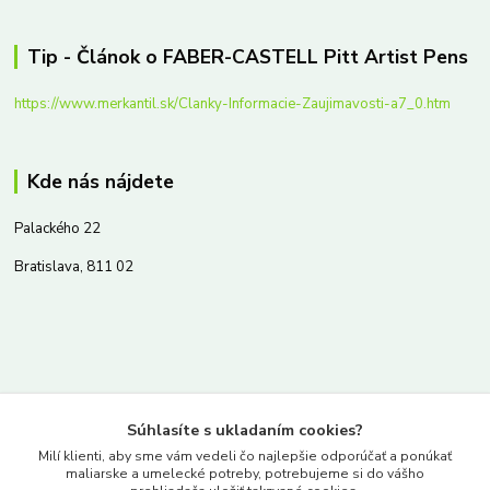
Tip - Článok o FABER-CASTELL Pitt Artist Pens
https://www.merkantil.sk/Clanky-Informacie-Zaujimavosti-a7_0.htm
Kde nás nájdete
Palackého 22
Bratislava, 811 02
Kontakty
Súhlasíte s ukladaním cookies?
www.merkantil.sk
Milí klienti, aby sme vám vedeli čo najlepšie odporúčať a ponúkať
maliarske a umelecké potreby, potrebujeme si do vášho