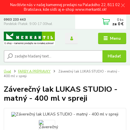
Navštívte nás v našej kamennej predajni na Palackého 22, 811 02
Bratislava, kde sídli aj e-shop www.merkantil.sk!
0
ks
0903 233 443
za
0 €
Pondelok-Piatok: 9.00-17.00hod.
Menu
Hľadať
Úvod
FARBY A PRÍPRAVKY
Záverečný lak LUKAS STUDIO - matný -
400 ml v spreji
Záverečný lak LUKAS STUDIO -
matný - 400 ml v spreji