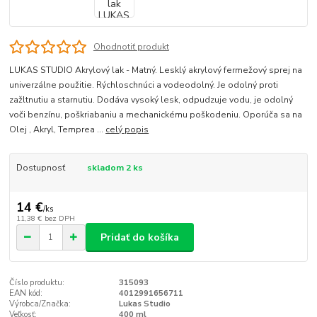
Ohodnotiť produkt
LUKAS STUDIO Akrylový lak - Matný. Lesklý akrylový fermežový sprej na
univerzálne použitie. Rýchloschnúci a vodeodolný. Je odolný proti
zažltnutiu a starnutiu. Dodáva vysoký lesk, odpudzuje vodu, je odolný
voči benzínu, poškriabaniu a mechanickému poškodeniu. Oporúča sa na
Olej , Akryl, Temprea ...
celý popis
Dostupnosť
skladom 2 ks
14 €
/
ks
11,38 €
bez DPH
Pridať do košíka
Číslo produktu:
315093
EAN kód:
4012991656711
Výrobca/Značka:
Lukas Studio
Veľkosť:
400 ml