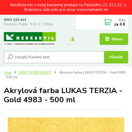
Navštívte nás v našej kamennej predajni na Palackého 22, 811 02
Bratislava, kde sídli aj e-shop www.merkantil.sk!
0
ks
0903 233 443
za
0 €
Pondelok-Piatok: 9.00-17.00hod.
Menu
Hľadať
Úvod
FARBY A PRÍPRAVKY
Akrylová farba LUKAS TERZIA - Gold 4983
- 500 ml
Akrylová farba LUKAS TERZIA -
Gold 4983 - 500 ml