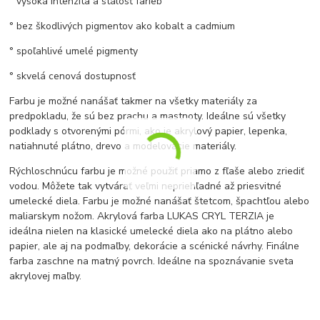
° vysoká intenzita a stálosť farieb
° bez škodlivých pigmentov ako kobalt a cadmium
° spoľahlivé umelé pigmenty
° skvelá cenová dostupnosť
Farbu je možné nanášať takmer na všetky materiály za
predpokladu, že sú bez prachu a mastnoty. Ideálne sú všetky
podklady s otvorenými pórmi, ako je akrylový papier, lepenka,
natiahnuté plátno, drevo a modelovacie materiály.
Rýchloschnúcu farbu je možné použiť priamo z fľaše alebo zriediť
vodou. Môžete tak vytvárať veľmi nepriehľadné až priesvitné
umelecké diela. Farbu je možné nanášať štetcom, špachtľou alebo
maliarskym nožom. Akrylová farba LUKAS CRYL TERZIA je
ideálna nielen na klasické umelecké diela ako na plátno alebo
papier, ale aj na podmaľby, dekorácie a scénické návrhy.
Finálne
farba zaschne na matný povrch. Ideálne na spoznávanie sveta
akrylovej maľby.