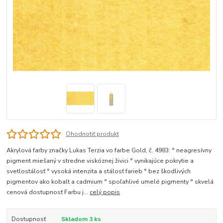
Ohodnotiť produkt
Akrylová farby značky Lukas Terzia vo farbe Gold, č. 4983: ° neagresívny
pigment miešaný v stredne viskóznej živici ° vynikajúce pokrytie a
svetlostálosť ° vysoká intenzita a stálosť farieb ° bez škodlivých
pigmentov ako kobalt a cadmium ° spoľahlivé umelé pigmenty ° skvelá
cenová dostupnosť Farbu j...
celý popis
Dostupnosť
Skladom 3 ks