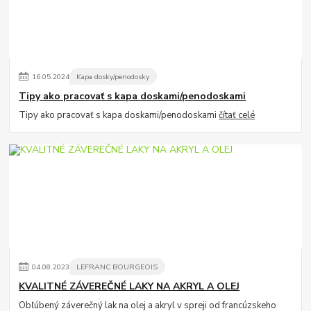
16
.
05
.
2024
Kapa dosky/penodosky
Tipy ako pracovať s kapa doskami/penodoskami
Tipy ako pracovať s kapa doskami/penodoskami
čítať celé
04
.
08
.
2023
LEFRANC BOURGEOIS
KVALITNÉ ZÁVEREČNÉ LAKY NA AKRYL A OLEJ
Obľúbený záverečný lak na olej a akryl v spreji od francúzskeho