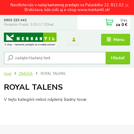
Navštívte nás v našej kamennej predajni na Palackého 22, 811 02
Bratislava, kde sídli aj e-shop www.merkantil.sk!
0
ks
0903 233 443
za
0 €
Pondelok-Piatok: 9.00-17.00hod.
Menu
Hľadať
Úvod
ZNAČKA
ROYAL TALENS
ROYAL TALENS
V tejto kategórii nebol nájdený žiadny tovar.