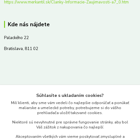
https://www.merkantil.sk/Clanky-Informacie-Zaujimavosti-a7_0.htm
Kde nás nájdete
Palackého 22
Bratislava, 811 02
Kontakty
Súhlasíte s ukladaním cookies?
www.merkantil.sk
Milí klienti, aby sme vám vedeli čo najlepšie odporúčať a ponúkať
maliarske a umelecké potreby, potrebujeme si do vášho
prehliadača uložiť takzvané cookies.
0903 233 443
Niektoré sú nevyhnutné pre správne fungovanie stránky, aby bol
Pondelok-Piatok: 9.00-17.00hod.
Váš zážitok z nakupovania čo najlepší.
objednavky@merkantil-obchod.sk
Akceptovaním všetkých vám vieme poskytovať zmysluplné a