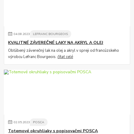
04
.
08
.
2023
LEFRANC BOURGEOIS
KVALITNÉ ZÁVEREČNÉ LAKY NA AKRYL A OLEJ
Obľúbený záverečný lak na olej a akryl v spreji od francúzskeho
výrobcu Lefranc Bourgeois.
čítať celé
02
.
05
.
2023
POSCA
Totemové okruhliaky s popisovačmi POSCA