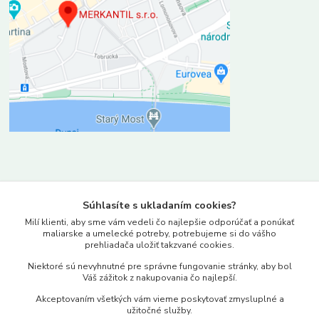
Kontakty
Súhlasíte s ukladaním cookies?
www.merkantil.sk
Milí klienti, aby sme vám vedeli čo najlepšie odporúčať a ponúkať
maliarske a umelecké potreby, potrebujeme si do vášho
prehliadača uložiť takzvané cookies.
0903 233 443
Niektoré sú nevyhnutné pre správne fungovanie stránky, aby bol
Pondelok-Piatok: 9.00-17.00hod.
Váš zážitok z nakupovania čo najlepší.
objednavky@merkantil-obchod.sk
Akceptovaním všetkých vám vieme poskytovať zmysluplné a
užitočné služby.