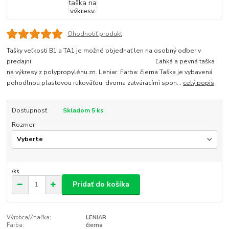
Ohodnotiť produkt
Tašky veľkosti B1 a TA1 je možné objednať len na osobný odber v
predajni. Ľahká a pevná taška
na výkresy z polypropylénu zn. Leniar. Farba: čierna Taška je vybavená
pohodlnou plastovou rukoväťou, dvoma zatváracími spon...
celý popis
Dostupnosť
Skladom 5 ks
Rozmer
/
ks
Pridať do košíka
Výrobca/Značka:
LENIAR
Farba:
čierna