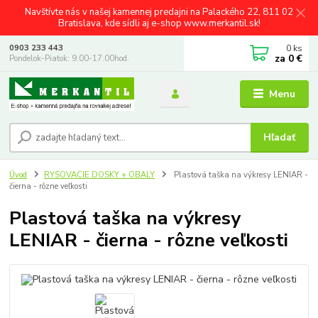
Navštívte nás v našej kamennej predajni na Palackého 22, 811 02
Bratislava, kde sídli aj e-shop www.merkantil.sk!
0
ks
0903 233 443
za
0 €
Pondelok-Piatok: 9.00-17.00hod.
Menu
Hľadať
Úvod
RYSOVACIE DOSKY + OBALY
Plastová taška na výkresy LENIAR -
čierna - rôzne veľkosti
Plastová taška na výkresy
LENIAR - čierna - rôzne veľkosti