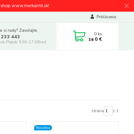
e-shop www.merkantil.sk!
Prihlásenie
e si rady? Zavolajte.
0
ks
 233 443
za
0 €
ok-Piatok: 9.00-17.00hod.
strana
z 1
Novinka