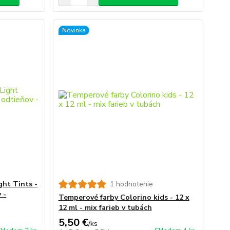
Novinka
ght Tints -
1 hodnotenie
 -
Temperové farby Colorino kids - 12 x
12 ml - mix farieb v tubách
5,50 €
/
ks