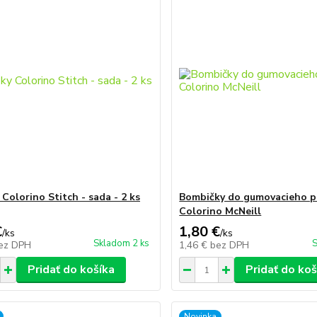
Colorino Stitch - sada - 2 ks
Bombičky do gumovacieho p
Colorino McNeill
€
1,80 €
/
ks
/
ks
Skladom 2 ks
S
ez DPH
1,46 €
bez DPH
Pridať do košíka
Pridať do koš
Novinka