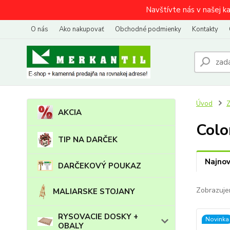
Navštívte nás v našej k
O nás
Ako nakupovať
Obchodné podmienky
Kontakty
Úvod
AKCIA
Colo
TIP NA DARČEK
Najnov
DARČEKOVÝ POUKAZ
Zobrazuje
MALIARSKE STOJANY
RYSOVACIE DOSKY +
Novinka
OBALY