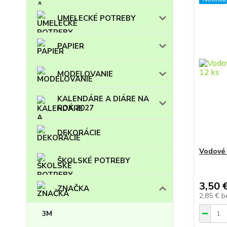
UMELECKÉ POTREBY
PAPIER
MODELOVANIE
KALENDÁRE A DIÁRE NA
ROK 2027
DEKORÁCIE
Vodové 
ŠKOLSKÉ POTREBY
3,50 
ZNAČKA
2,85 €
b
3M