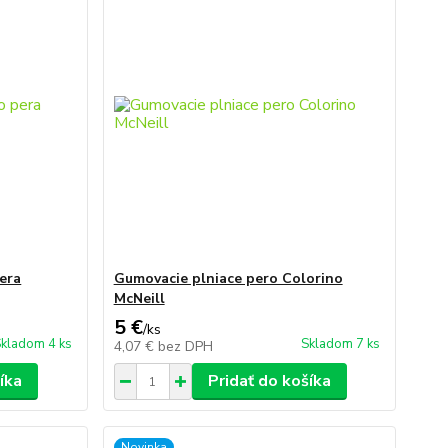
era
Gumovacie plniace pero Colorino
McNeill
5 €
/
ks
kladom 4 ks
Skladom 7 ks
4,07 €
bez DPH
íka
Pridať do košíka
Novinka