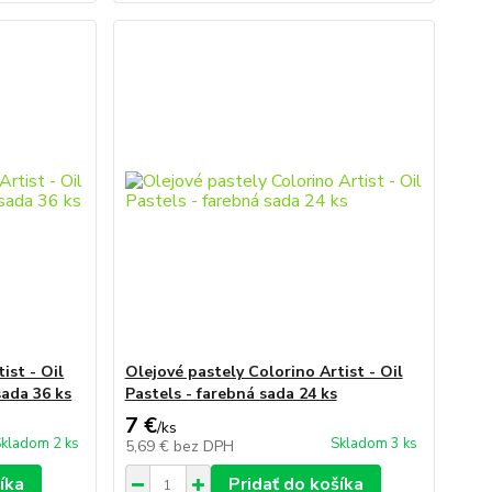
ist - Oil
Olejové pastely Colorino Artist - Oil
sada 36 ks
Pastels - farebná sada 24 ks
7 €
/
ks
kladom 2 ks
Skladom 3 ks
5,69 €
bez DPH
íka
Pridať do košíka