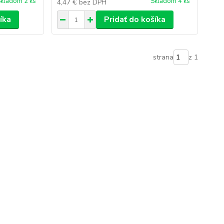
kladom 2 ks
Skladom 4 ks
4,47 €
bez DPH
íka
Pridať do košíka
strana
z 1