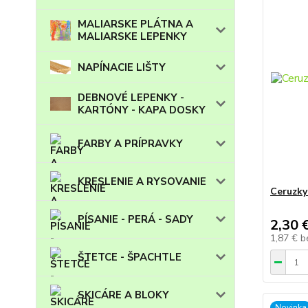
MALIARSKE PLÁTNA A
MALIARSKE LEPENKY
NAPÍNACIE LIŠTY
DEBNOVÉ LEPENKY -
KARTÓNY - KAPA DOSKY
FARBY A PRÍPRAVKY
KRESLENIE A RYSOVANIE
Ceruzky 
PÍSANIE - PERÁ - SADY
2,30 
1,87 €
b
ŠTETCE - ŠPACHTLE
SKICÁRE A BLOKY
Novinka