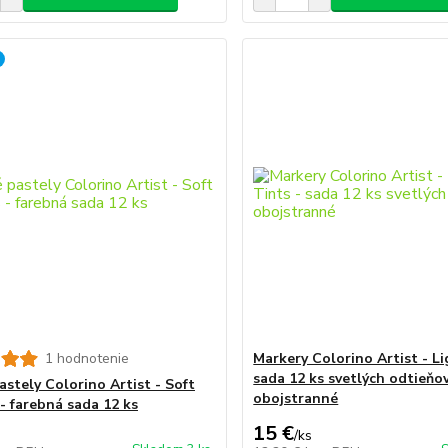
1 hodnotenie
Markery Colorino Artist - Li
sada 12 ks svetlých odtieňov
astely Colorino Artist - Soft
obojstranné
 - farebná sada 12 ks
15 €
/
ks