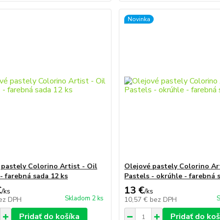
Novinka
pastely Colorino Artist - Oil
Olejové pastely Colorino Art
 - farebná sada 12 ks
Pastels - okrúhle - farebná 
€
13 €
/
ks
/
ks
Skladom 2 ks
S
ez DPH
10,57 €
bez DPH
Pridať do košíka
Pridať do koš