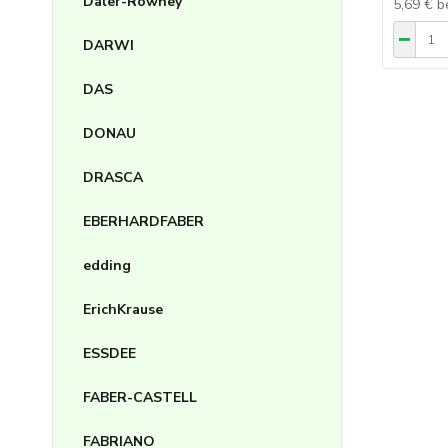
Daler-Rowney
5,69 €
b
DARWI
DAS
DONAU
DRASCA
EBERHARDFABER
edding
ErichKrause
ESSDEE
FABER-CASTELL
FABRIANO