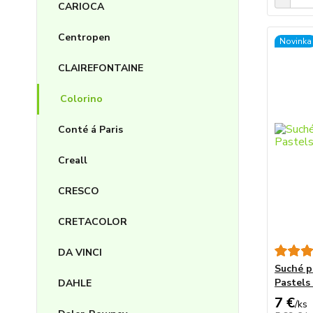
CARIOCA
Centropen
Novinka
CLAIREFONTAINE
Colorino
Conté á Paris
Creall
CRESCO
CRETACOLOR
DA VINCI
Suché p
Pastels
DAHLE
7 €
/
ks