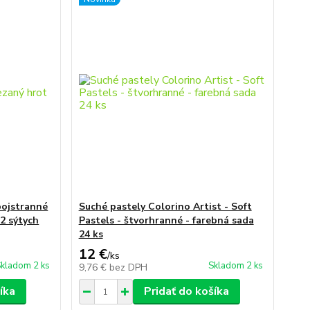
bojstranné
Suché pastely Colorino Artist - Soft
12 sýtych
Pastels - štvorhranné - farebná sada
24 ks
12 €
/
ks
kladom 2 ks
Skladom 2 ks
9,76 €
bez DPH
íka
Pridať do košíka