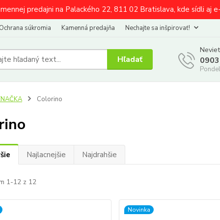
amennej predajni na Palackého 22, 811 02 Bratislava, kde sídli aj 
Ochrana súkromia
Kamenná predajňa
Nechajte sa inšpirovať!
Neviet
Hľadať
0903
Pondel
ZNAČKA
Colorino
rino
šie
Najlacnejšie
Najdrahšie
m 1-12 z 12
Novinka