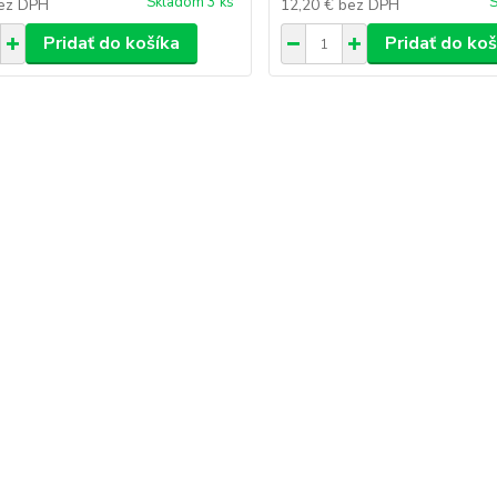
Skladom 3 ks
S
ez DPH
12,20 €
bez DPH
Pridať do košíka
Pridať do koš