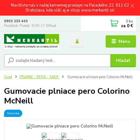
Navštívte nás v našej kamennej predajni na Palackého 22, 811 02
Bratislava, kde sídli aj e-shop www.merkantil.sk!
0
ks
0903 233 443
za
0 €
Pondelok-Piatok: 9.00-17.00hod.
Menu
Hľadať
Úvod
PÍSANIE - PERÁ - SADY
Gumovacie plniace pero Colorino McNeill
Gumovacie plniace pero Colorino
McNeill
Novinka