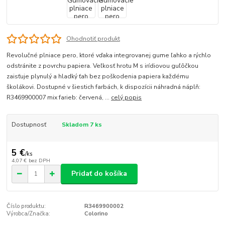
Ohodnotiť produkt
Revolučné plniace pero, ktoré vďaka integrovanej gume ľahko a rýchlo
odstránite z povrchu papiera. Veľkosť hrotu M s irídiovou guľôčkou
zaisťuje plynulý a hladký ťah bez poškodenia papiera každému
školákovi. Dostupné v šiestich farbách, k dispozícii náhradná náplň:
R3469900007 mix farieb: červená, ...
celý popis
Dostupnosť
Skladom 7 ks
5 €
/
ks
4,07 €
bez DPH
Pridať do košíka
Číslo produktu:
R3469900002
Výrobca/Značka:
Colorino