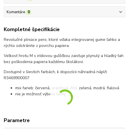
Komentáre
0
Kompletné špecifikácie
Revolučné plniace pero, ktoré vďaka integrovanej gume ľahko a
rýchlo odstránite z povrchu papiera.
Veľkosť hrotu M s irídiovou guľôčkou zaisťuje plynulý a hladký ťah
bez poškodenia papiera každému školákovi.
Dostupné v šiestich farbách, k dispozícii náhradná náplň:
R3469900007
mix farieb: červená, oranžová, žltá, zelená, modrá, fialová
nie je možnosť výberu farby
Parametre