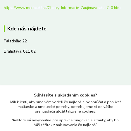
https://www.merkantil.sk/Clanky-Informacie-Zaujimavosti-a7_0.htm
Kde nás nájdete
Palackého 22
Bratislava, 811 02
Kontakty
Súhlasíte s ukladaním cookies?
www.merkantil.sk
Milí klienti, aby sme vám vedeli čo najlepšie odporúčať a ponúkať
maliarske a umelecké potreby, potrebujeme si do vášho
prehliadača uložiť takzvané cookies.
0903 233 443
Niektoré sú nevyhnutné pre správne fungovanie stránky, aby bol
Pondelok-Piatok: 9.00-17.00hod.
Váš zážitok z nakupovania čo najlepší.