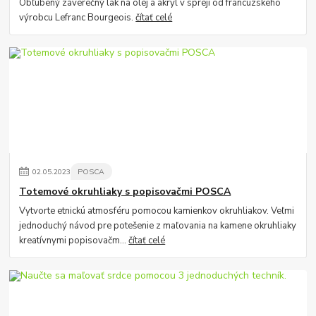
Obľúbený záverečný lak na olej a akryl v spreji od francúzskeho
výrobcu Lefranc Bourgeois.
čítať celé
02
.
05
.
2023
POSCA
Totemové okruhliaky s popisovačmi POSCA
Vytvorte etnickú atmosféru pomocou kamienkov okruhliakov. Veľmi
jednoduchý návod pre potešenie z maľovania na kamene okruhliaky
kreatívnymi popisovačm...
čítať celé