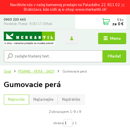
Navštívte nás v našej kamennej predajni na Palackého 22, 811 02
Bratislava, kde sídli aj e-shop www.merkantil.sk!
0
ks
0903 233 443
za
0 €
Pondelok-Piatok: 9.00-17.00hod.
Menu
Hľadať
Úvod
PÍSANIE - PERÁ - SADY
Gumovacie perá
Gumovacie perá
Najnovšie
Najlacnejšie
Najdrahšie
Zobrazujem 1-9 z 9
strana
z 1