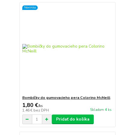
Novinka
Bombičky do gumovacieho pera Colorino McNeill
1,80 €
/
ks
Skladom 4 ks
1,46 €
bez DPH
Pridať do košíka