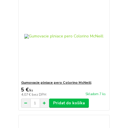
Gumovacie plniace pero Colorino McNeill
5 €
/
ks
Skladom 7 ks
4,07 €
bez DPH
Pridať do košíka