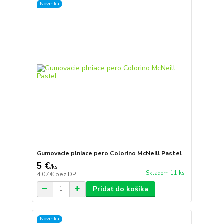
Novinka
Gumovacie plniace pero Colorino McNeill Pastel
5 €
/
ks
Skladom 11 ks
4,07 €
bez DPH
Pridať do košíka
Novinka