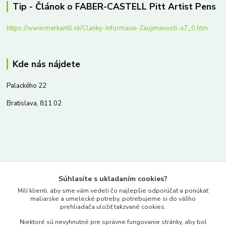
Tip - Článok o FABER-CASTELL Pitt Artist Pens
https://www.merkantil.sk/Clanky-Informacie-Zaujimavosti-a7_0.htm
Kde nás nájdete
Palackého 22
Bratislava, 811 02
Kontakty
Súhlasíte s ukladaním cookies?
www.merkantil.sk
Milí klienti, aby sme vám vedeli čo najlepšie odporúčať a ponúkať
maliarske a umelecké potreby, potrebujeme si do vášho
prehliadača uložiť takzvané cookies.
0903 233 443
Niektoré sú nevyhnutné pre správne fungovanie stránky, aby bol
Pondelok-Piatok: 9.00-17.00hod.