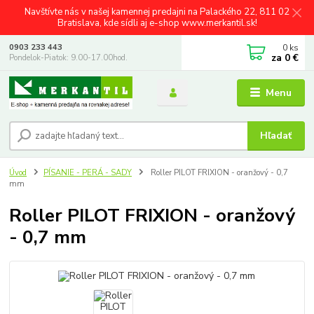
Navštívte nás v našej kamennej predajni na Palackého 22, 811 02
Bratislava, kde sídli aj e-shop www.merkantil.sk!
0
ks
0903 233 443
za
0 €
Pondelok-Piatok: 9.00-17.00hod.
Menu
Hľadať
Úvod
PÍSANIE - PERÁ - SADY
Roller PILOT FRIXION - oranžový - 0,7
mm
Roller PILOT FRIXION - oranžový
- 0,7 mm