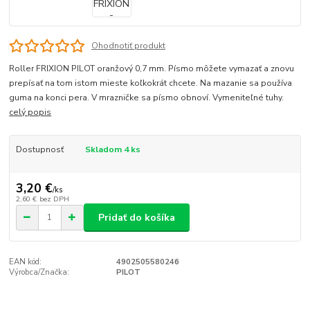
Ohodnotiť produkt
Roller FRIXION PILOT oranžový 0,7 mm. Písmo môžete vymazať a znovu
prepísať na tom istom mieste koľkokrát chcete. Na mazanie sa používa
guma na konci pera. V mrazničke sa písmo obnoví. Vymeniteľné tuhy.
celý popis
Dostupnosť
Skladom 4 ks
3,20 €
/
ks
2,60 €
bez DPH
Pridať do košíka
EAN kód:
4902505580246
Výrobca/Značka:
PILOT