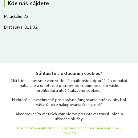
Kde nás nájdete
Palackého 22
Bratislava, 811 02
Kontakty
Súhlasíte s ukladaním cookies?
www.merkantil.sk
Milí klienti, aby sme vám vedeli čo najlepšie odporúčať a ponúkať
maliarske a umelecké potreby, potrebujeme si do vášho
prehliadača uložiť takzvané cookies.
0903 233 443
Niektoré sú nevyhnutné pre správne fungovanie stránky, aby bol
Pondelok-Piatok: 9.00-17.00hod.
Váš zážitok z nakupovania čo najlepší.
objednavky@merkantil-obchod.sk
Akceptovaním všetkých vám vieme poskytovať zmysluplné a
užitočné služby.
Podmienky a informácie o spracovávaní osobných údajov -
Cookies.