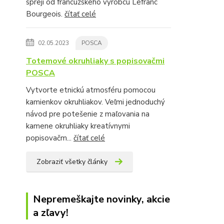
spreji od francúzskeho výrobcu Lefranc
Bourgeois.
čítať celé
02.05.2023
POSCA
Totemové okruhliaky s popisovačmi
POSCA
Vytvorte etnickú atmosféru pomocou
kamienkov okruhliakov. Veľmi jednoduchý
návod pre potešenie z maľovania na
kamene okruhliaky kreatívnymi
popisovačm...
čítať celé
Zobraziť všetky články
Nepremeškajte novinky, akcie
a zľavy!