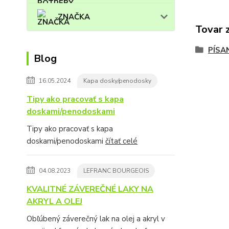
ZNAČKA
Tovar 
PÍSAN
Blog
16.05.2024
Kapa dosky/penodosky
Tipy ako pracovať s kapa
doskami/penodoskami
Tipy ako pracovať s kapa
doskami/penodoskami
čítať celé
04.08.2023
LEFRANC BOURGEOIS
KVALITNÉ ZÁVEREČNÉ LAKY NA
AKRYL A OLEJ
Obľúbený záverečný lak na olej a akryl v