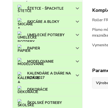
ŠTETCE - ŠPACHTLE
Komple
Roller F
SKICÁRE A BLOKY
Písmo mô
UMELECKÉ POTREBY
mrazničke
Vymenite
PAPIER
MODELOVANIE
Param
KALENDÁRE A DIÁRE NA
ROK 2027
Výrob
DEKORÁCIE
ŠKOLSKÉ POTREBY