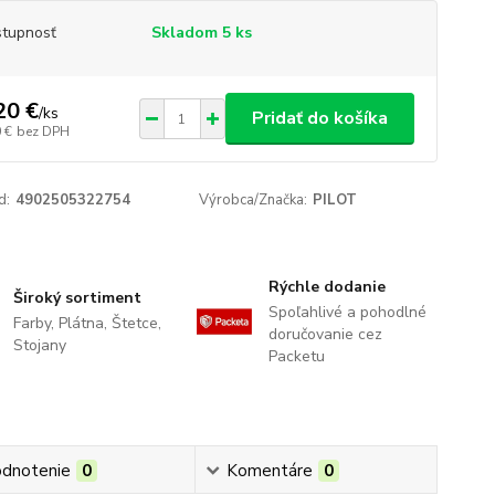
tupnosť
Skladom 5 ks
20 €
/
ks
Pridať do košíka
 €
bez DPH
d:
4902505322754
Výrobca/Značka:
PILOT
Rýchle dodanie
Široký sortiment
Spoľahlivé a pohodlné
Farby, Plátna, Štetce,
doručovanie cez
Stojany
Packetu
dnotenie
0
Komentáre
0