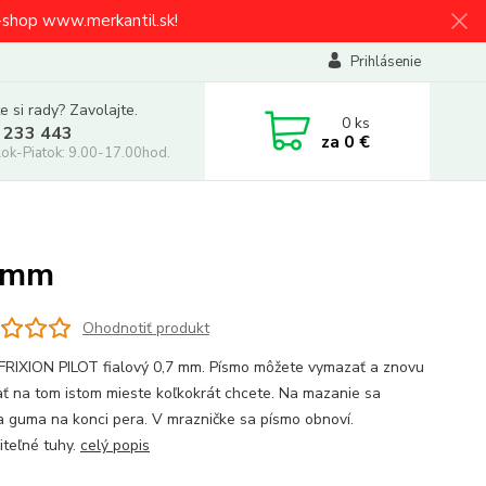
e-shop www.merkantil.sk!
Prihlásenie
e si rady? Zavolajte.
0
ks
 233 443
za
0 €
ok-Piatok: 9.00-17.00hod.
7 mm
Ohodnotiť produkt
 FRIXION PILOT fialový 0,7 mm. Písmo môžete vymazať a znovu
ať na tom istom mieste koľkokrát chcete. Na mazanie sa
a guma na konci pera. V mrazničke sa písmo obnoví.
teľné tuhy.
celý popis