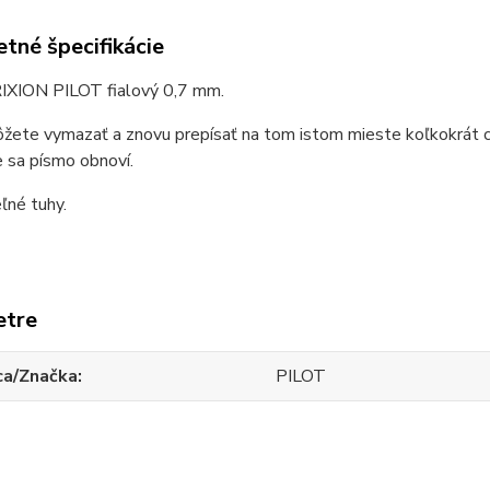
tné špecifikácie
RIXION PILOT fialový 0,7 mm.
žete vymazať a znovu prepísať na tom istom mieste koľkokrát ch
 sa písmo obnoví.
ľné tuhy.
etre
ca/Značka
PILOT