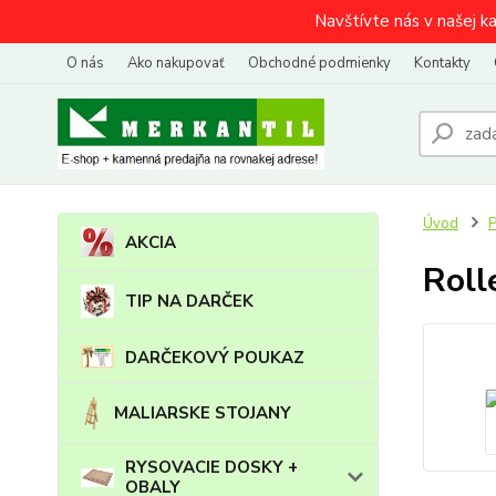
Navštívte nás v našej k
O nás
Ako nakupovať
Obchodné podmienky
Kontakty
Úvod
P
AKCIA
Roll
TIP NA DARČEK
DARČEKOVÝ POUKAZ
MALIARSKE STOJANY
RYSOVACIE DOSKY +
OBALY