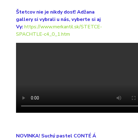
Štetcov nie je nikdy dosť! Adžana
gallery si vybrali u nás, vyberte si aj
Vy:
https://www.merkantil.sk/STETCE-
SPACHTLE-c4_0_1.htm
NOVINKA! Suchý pastel CONTÉ Á