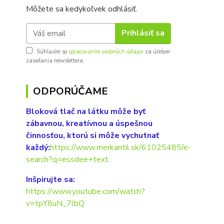
Môžete sa kedykoľvek odhlásiť.
Prihlásiť sa
Súhlasím so
spracovaním osobných údajov
za účelom
zasielania newslettera.
ODPORÚČAME
Bloková tlač na látku môže byť
zábavnou, kreatívnou a úspešnou
činnosťou, ktorú si môže vychutnať
každý:
https://www.merkantil.sk/61025485/e-
search?q=essdee+text
Inšpirujte sa:
https://www.youtube.com/watch?
v=tpY8uN_7lbQ