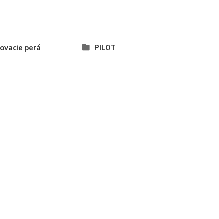
vacie perá
PILOT