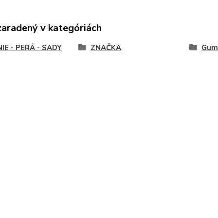
zaradený v kategóriách
IE - PERÁ - SADY
ZNAČKA
Gumo