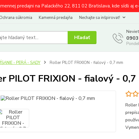
amennej predajni na Palackého 22, 811 02 Bratislava, kde sídli aj 
Ochrana súkromia
Kamenná predajňa
Nechajte sa inšpirovať!
Neviet
Hľadať
0903
Pondel
ÍSANIE - PERÁ - SADY
Roller PILOT FRIXION - fialový - 0,7 mm
er PILOT FRIXION - fialový - 0,
Roller
prepís
použív
Vymeni